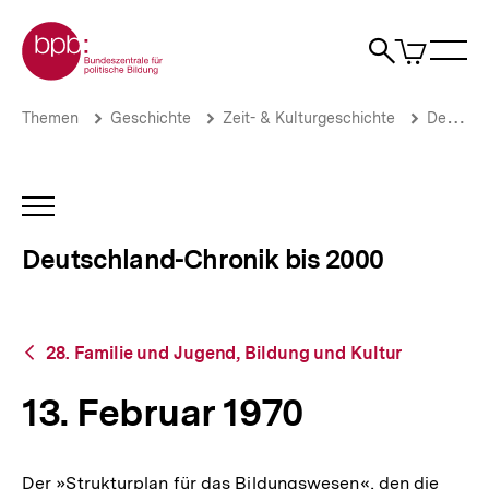
Direkt
Zur Startseite der bpb
zum
0
Artikel
Sho
Seiteninhalt
im
Naviga
Suche
springen
War
öffne
öffnen
öff
Pfadnavigation
13.
Brotkrümelnavigation
Themen
Geschichte
Zeit- & Kulturgeschichte
Deutschland-Chronik bis 2000
Februar
1970
|
Deutschland-
INHALTSNAVIGATION
Chronik
ÖFFNEN
bis
Deutschland-Chronik bis 2000
2000
|
bpb.de
Zurück
28. Familie und Jugend, Bildung und Kultur
zur
Übersicht
13. Februar 1970
Der »Strukturplan für das Bildungswesen«, den die