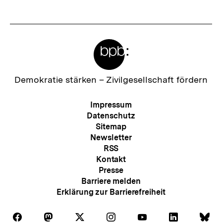
Meta-
Links
Zur
Demokratie stärken –
Zivilgesellschaft fördern
Startseite
der
Meta-
Impressum
bpb
Navigation
Datenschutz
Sitemap
Newsletter
RSS
Kontakt
Presse
Barriere melden
Erklärung zur Barrierefreiheit
Auf
Auf
Auf
Auf
Auf
Auf
Au