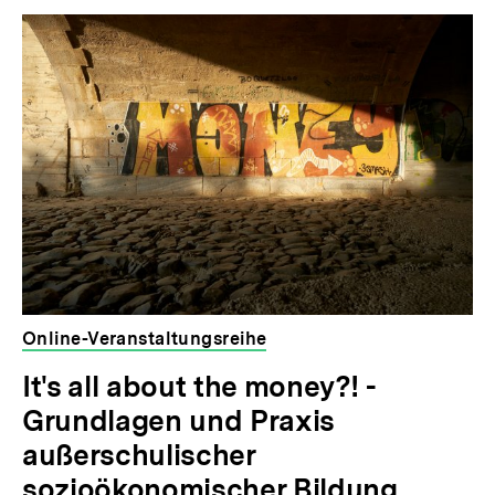
Inhaltskarousell
Inhaltskarussell
für
überspringen
weitere
Inhalte
Online-Veranstaltungsreihe
It's all about the money?! -
Grundlagen und Praxis
außerschulischer
sozioökonomischer Bildung