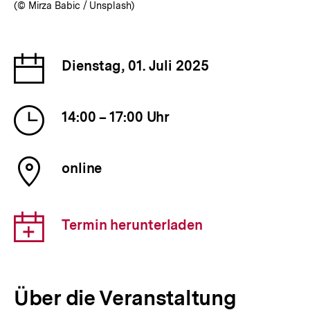
(© Mirza Babic / Unsplash)
Datum
Dienstag, 01. Juli 2025
der
Veranstaltung
Uhrzeit
14:00 – 17:00 Uhr
der
Veranstaltung
Ort
online
der
Veranstaltung
Download-
Termin herunterladen
Link:
Über die Veranstaltung