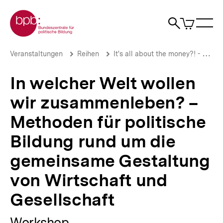
Direkt
Zur Startseite der bpb
zum
0
Artikel
Sho
Seiteninhalt
im
Naviga
Suche
springen
War
öffne
öffnen
öff
Pfadnavigation
In
Brotkrümelnavigation
Veranstaltungen
Reihen
It's all about the money?! - Grundlagen und Praxis außerschulischer sozioökonomischer Bildung
welcher
Welt
In welcher Welt wollen
wollen
wir
wir zusammenleben? –
zusammenleben?
–
Methoden für politische
Methoden
für
Bildung rund um die
politische
Bildung
gemeinsame Gestaltung
rund
um
von Wirtschaft und
die
gemeinsame
Gesellschaft
Gestaltung
von
Workshop
Wirtschaft