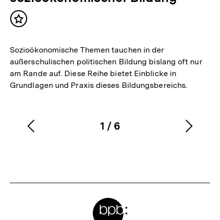
Inhalt
merken
Sozioökonomische Themen tauchen in der
außerschulischen politischen Bildung bislang oft nur
am Rande auf. Diese Reihe bietet Einblicke in
Grundlagen und Praxis dieses Bildungsbereichs.
1
/
6
Vorherigen
Nächs
Karussellinhalt
von
Inhalt
Inhalt
anzeigen
anzei
Meta-