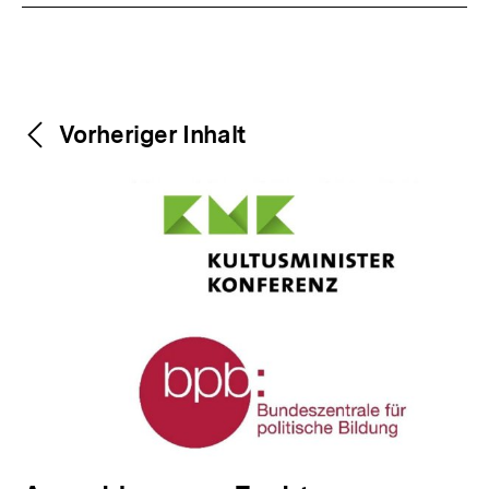
Weitere
Content-
Vorheriger Inhalt
Navigation
Inhalte