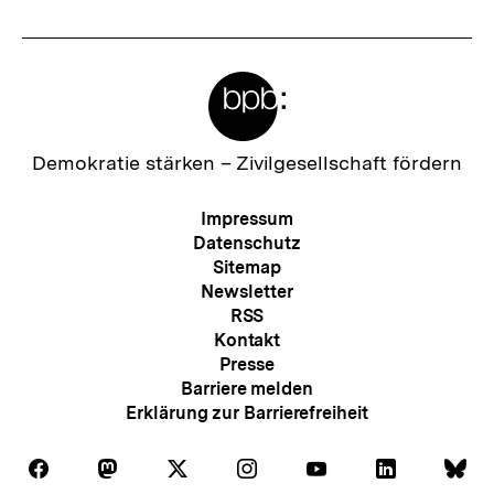
Meta-
Links
Zur
Demokratie stärken –
Zivilgesellschaft fördern
Startseite
der
Meta-
Impressum
bpb
Navigation
Datenschutz
Sitemap
Newsletter
RSS
Kontakt
Presse
Barriere melden
Erklärung zur Barrierefreiheit
Auf
Auf
Auf
Auf
Auf
Auf
Au
Folgen
Folgen
Folgen
Folgen
Folgen
Folgen
Fol
Facebook
Mastodon
X
Instagram
Youtube
LinkedIn
Bl