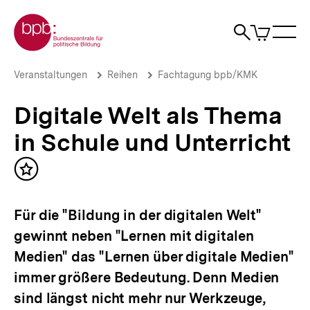
Direkt
Zur Startseite der bpb
zum
0
Artikel
Sho
Seiteninhalt
im
Naviga
Suche
springen
War
öffne
öffnen
öff
Pfadnavigation
Digitale
Brotkrümelnavigation
Veranstaltungen
Reihen
Fachtagung bpb/KMK
Welt
als
Digitale Welt als Thema
Thema
in
in Schule und Unterricht
Schule
und
Unterricht
Inhalt
|
merken
bpb.de
Für die "Bildung in der digitalen Welt"
gewinnt neben "Lernen mit digitalen
Medien" das "Lernen über digitale Medien"
immer größere Bedeutung. Denn Medien
sind längst nicht mehr nur Werkzeuge,