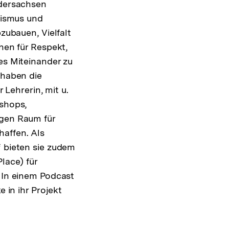
edersachsen
sismus und
zubauen, Vielfalt
hen für Respekt,
es Miteinander zu
 haben die
 Lehrerin, mit u.
shops,
gen Raum für
affen. Als
 bieten sie zudem
lace) für
 In einem Podcast
 in ihr Projekt