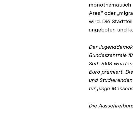
monothematisch a
Area“ oder „migra
wird. Die Stadttei
angeboten und ka
Der Jugenddemokra
Bundeszentrale fü
Seit 2008 werden 
Euro prämiert. Di
und Studierenden 
für junge Mensche
Die Ausschreibun
Fussnoten