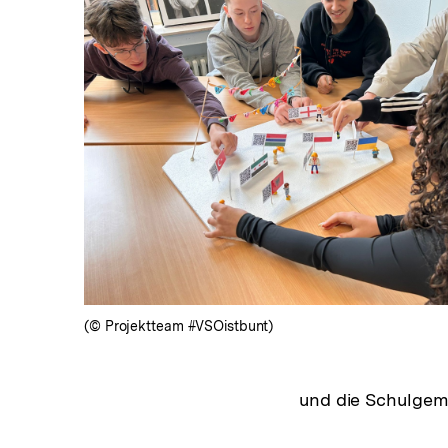
In
Lightbox
öffnen
(© Projektteam #VSOistbunt)
und die Schulgem