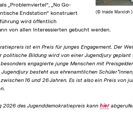
ls „Problemviertel“, „No Go-
(© Inside Marxloh )
ntische Endstation“ konstruiert
lführung wird öffentlich
nn von allen Interessierten gebucht werden.
tiepreis ist ein Preis für junges Engagement. Der W
r politische Bildung wird von einer Jugendjury geplant
besonders engagierte junge Menschen mit Preisgelder
e Jugendjury besteht aus ehrenamtlichen Schüler*inne
zwischen 16 und 26 Jahren. Es ist also ein Preis von 
n.
g 2026 des Jugenddemokratiepreis kann
Interner
hier
abgerufe
Link: