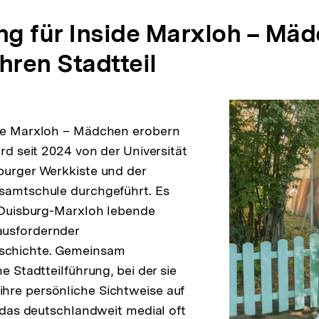
g für Inside Marxloh – Mä
hren Stadtteil
ide Marxloh – Mädchen erobern
ird seit 2024 von der Universität
burger Werkkiste und der
esamtschule durchgeführt. Es
n Duisburg-Marxloh lebende
usfordernder
chichte. Gemeinsam
ne Stadtteilführung, bei der sie
hre persönliche Sichtweise auf
, das deutschlandweit medial oft