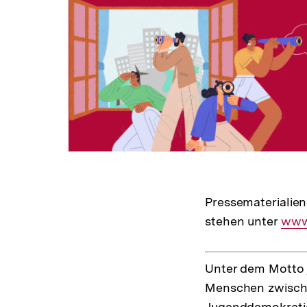
Pressematerialie
stehen unter
Inte
www.
Link
Unter dem Motto „
Menschen zwische
Jugenddemokratie