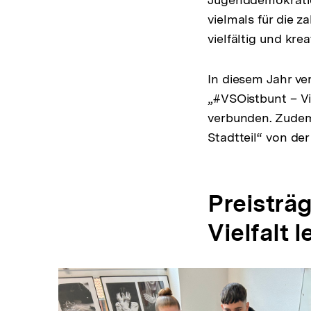
vielmals für die 
vielfältig und kr
In diesem Jahr ve
„#VSOistbunt – Vi
verbunden. Zudem
Stadtteil“ von de
Preisträ
Vielfalt 