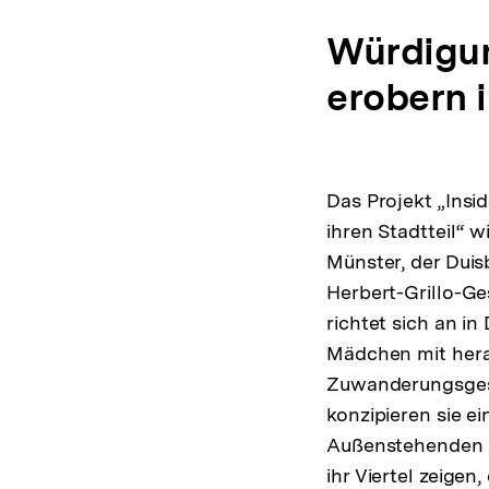
Würdigun
erobern i
Das Projekt „Ins
ihren Stadtteil“ w
Münster, der Duis
Herbert-Grillo-G
richtet sich an i
Mädchen mit hera
Zuwanderungsges
konzipieren sie ei
Außenstehenden i
ihr Viertel zeigen