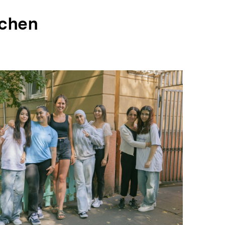
dchen
In
Lightbox
öffnen