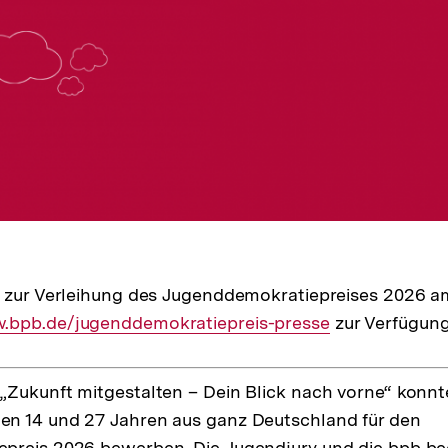
n zur Verleihung des Jugenddemokratiepreises 2026 a
rner
bpb.de/jugenddemokratiepreis-presse
zur Verfügung
:
Zukunft mitgestalten – Dein Blick nach vorne“ konnt
n 14 und 27 Jahren aus ganz Deutschland für den
preis 2026 bewerben. Die Jugendjury und die bpb be