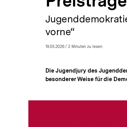
Preisträg
a
t
i
Jugenddemokratiep
o
n
vorne“
19.05.2026
/ 2 Minuten zu lesen
Die Jugendjury des Jugenddemo
besonderer Weise für die Demo