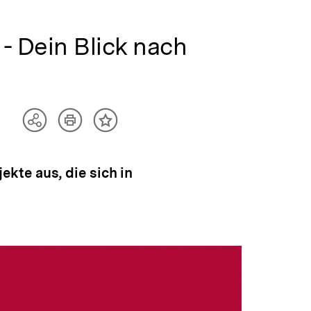
- Dein Blick nach
Artikel
Teilen
Inhalt
drucken
Optionen
merken
anzeigen
kte aus, die sich in