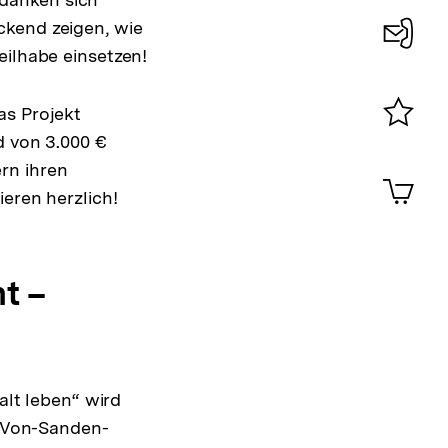
ckend zeigen, wie
eilhabe einsetzen!
Konta
0
as Projekt
d von 3.000 €
Merklist
ansehen
rn ihren
0
Artik
im
ieren herzlich!
Shop-
Warenko
ansehen
t –
alt leben“ wird
r Von-Sanden-