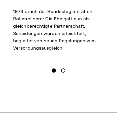
merken
1976 brach der Bundestag mit alten
Rollenbildern: Die Ehe galt nun als
gleichberechtigte Partnerschaft.
Scheidungen wurden erleichtert,
begleitet von neuen Regelungen zum
Versorgungsausgleich.
gen
Springe zum Inhalt
1
(
Aktueller Inhalt
)
Springe zum Inhalt
2
n