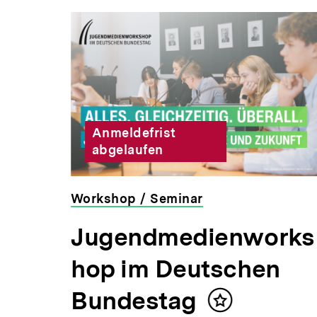
Inhaltskarousell
Inhaltskarussell
für
überspringen
weitere
Inhalte
Anmeldefrist
abgelaufen
Workshop / Seminar
veranstaltet
Jugendmedienworks
von
der
hop im Deutschen
bpb
Bundestag
Inhalt