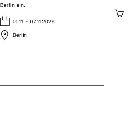
Berlin ein.
ansehen
0
Artik
im
Tage
01.11. – 07.11.2026
Shop-
Warenko
Stadt
Berlin
ansehen