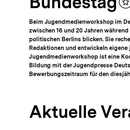
Bundestag
a
I
t
m
i
Beim Jugendmedienworkshop im Deu
o
n
zwischen 16 und 20 Jahren während 
politischen Berlins blicken. Sie rec
Redaktionen und entwickeln eigene j
Jugendmedienworkshop ist eine Koop
Bildung mit der Jugendpresse Deuts
Bewerbungszeitraum für den diesjäh
Aktuelle Ve