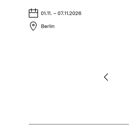
merken
Tage
01.11. – 07.11.2026
Stadt
Berlin
1
/
2
Karussellinhalt
von
Vorheri
Inhalt
anzeige