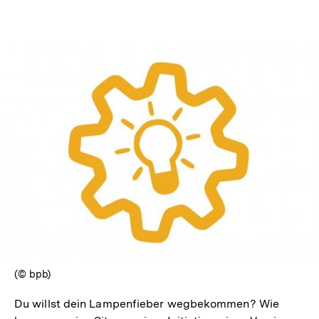
Optionen
merken
anzeigen
In
Lightbox
öffnen
(© bpb)
Du willst dein Lampenfieber wegbekommen? Wie