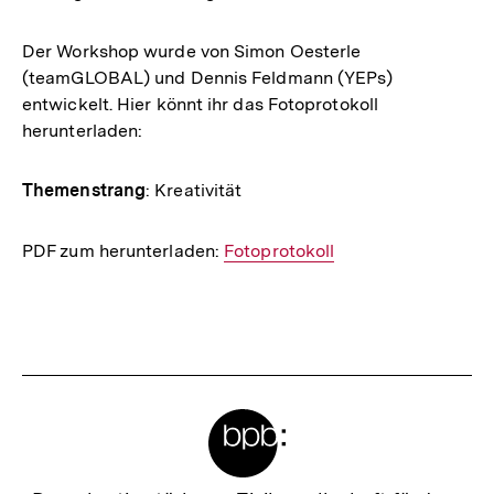
Der Workshop wurde von Simon Oesterle
(teamGLOBAL) und Dennis Feldmann (YEPs)
entwickelt. Hier könnt ihr das Fotoprotokoll
herunterladen:
Themenstrang
: Kreativität
PDF zum herunterladen:
Interner
Fotoprotokoll
Link:
Fussnoten
Meta-
Links