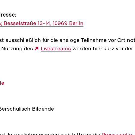
e
resse:
 Besselstraße 13-14, 10969 Berlin
ltung
t ausschließlich für die analoge Teilnahme vor Ort no
r Nutzung des
Externer
Livestreams
werden hier kurz vor der
Link:
de
ßerschulisch Bildende
nd Journalisten wenden sich bitte an die
Interner
Pressestelle
.