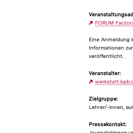
Hinweis
Veranstaltungsad
Externer
FORUM Factory,
zur
Link:
Veransta
Eine Anmeldung is
Informationen zu
veröffentlicht.
Veranstalter:
Externer
werkstatt.bpb.
Link:
Zielgruppe:
Lehrer/-innen, au
Pressekontakt:
Journalistinnen u