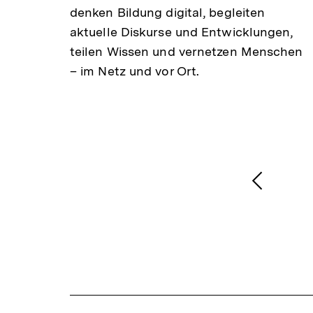
denken Bildung digital, begleiten
aktuelle Diskurse und Entwicklungen,
teilen Wissen und vernetzen Menschen
Juni
– im Netz und vor Ort.
1
/
2
Karussellinhalt
von
Vorheri
Inhalt
anzeige