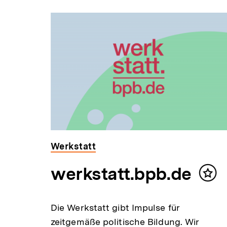
Inhaltskarousell
Inhaltskarussell
für
überspringen
weitere
Inhalte
Werkstatt
werkstatt.bpb.de
Inha
mer
Die Werkstatt gibt Impulse für
zeitgemäße politische Bildung. Wir