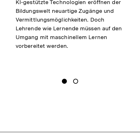
KI-gestützte Technologien eröffnen der
Bildungswelt neuartige Zugänge und
Vermittlungsmöglichkeiten. Doch
Lehrende wie Lernende müssen auf den
Umgang mit maschinellem Lernen
vorbereitet werden.
gen
Springe zum Inhalt
1
(
Aktueller Inhalt
)
Springe zum Inhalt
2
n