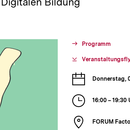
 Digitalen Bildung
Interner
Programm
Link:
Download-
Veranstaltungsfl
Link:
Datum
Donnerstag, 
der
Veranst
Uhrzeit
16:00 – 19:30 
der
Veranst
Ort
FORUM Factor
der