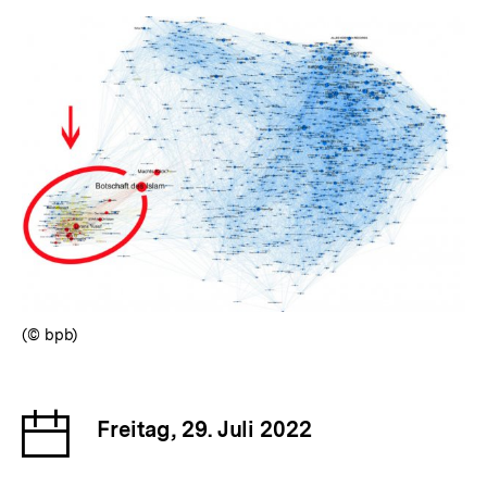
(© bpb)
Datum
Freitag, 29. Juli 2022
der
Veranstaltung