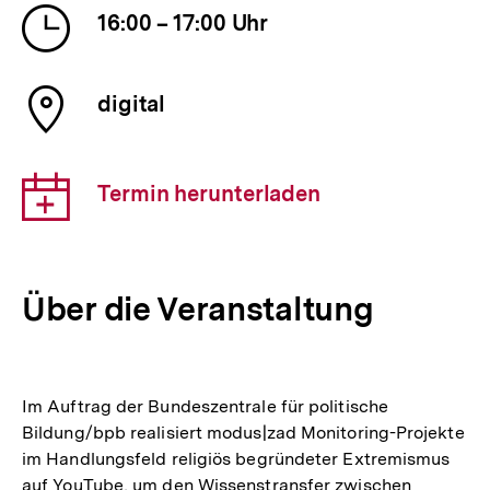
Uhrzeit
16:00 – 17:00 Uhr
der
Veranstaltung
Ort
digital
der
Veranstaltung
Download-
Termin herunterladen
Link:
Über die Veranstaltung
Im Auftrag der Bundeszentrale für politische
Bildung/bpb realisiert modus|zad Monitoring-Projekte
im Handlungsfeld religiös begründeter Extremismus
auf YouTube, um den Wissenstransfer zwischen