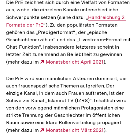
Die PrE zeichnet sich durch eine Vielfalt von Formaten
aus, wobei die einzelnen Kanäle unterschiedliche
Schwerpunkte setzen (siehe dazu: „
Interner
Handreichung 2:
Formate der PrE
“). Zu den populärsten Formaten
Link:
gehören das „Predigerformat“, der „epische
Geschichtenerzähler“ und das „Livestream-Format mit
Chat-Funktion“. Insbesondere letzteres scheint in
letzter Zeit zunehmend an Beliebtheit zu gewinnen
(mehr dazu im
Externer
Monatsbericht April 2021
).
Link:
Die PrE wird von männlichen Akteuren dominiert, die
auch frauenspezifische Themen aufgreifen. Der
einzige Kanal, in dem auch Frauen auftreten, ist der
Schweizer Kanal „Islamrat TV (IZRS)“. Inhaltlich wird
von den vorwiegend männlichen Protagonisten eine
strikte Trennung der Geschlechter im öffentlichen
Raum sowie eine klare Rollenverteilung propagiert
(mehr dazu im
Externer
Monatsbericht März 2021
).