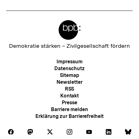
Meta-
Links
Zur
Demokratie stärken –
Zivilgesellschaft fördern
Startseite
der
Meta-
Impressum
bpb
Navigation
Datenschutz
Sitemap
Newsletter
RSS
Kontakt
Presse
Barriere melden
Erklärung zur Barrierefreiheit
Auf
Auf
Auf
Auf
Auf
Auf
Au
Folgen
Folgen
Folgen
Folgen
Folgen
Folgen
Fol
Facebook
Mastodon
X
Instagram
Youtube
LinkedIn
Bl