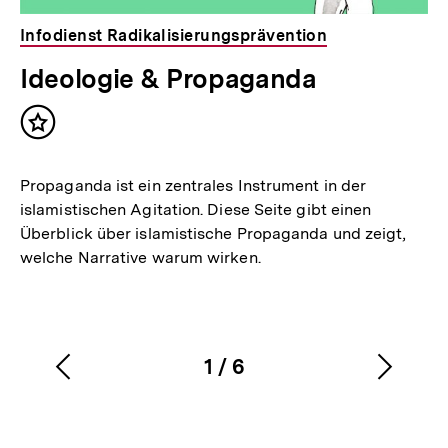
Infodienst Radikalisierungsprävention
Ideologie & Propaganda
Inhalt
merken
Propaganda ist ein zentrales Instrument in der
islamistischen Agitation. Diese Seite gibt einen
Überblick über islamistische Propaganda und zeigt,
welche Narrative warum wirken.
1
/
6
Vorherigen
Nächs
Karussellinhalt
von
Inhalt
Inhalt
anzeigen
anzei