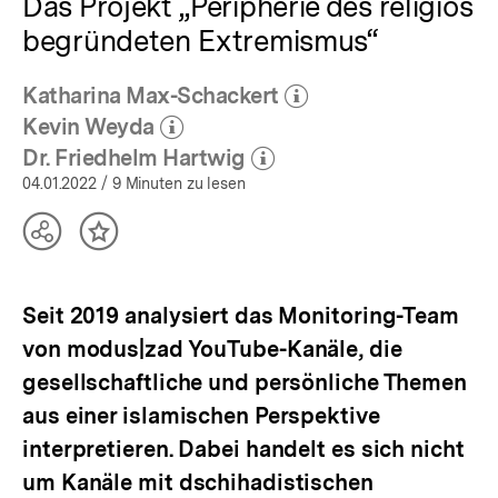
Das Projekt „Peripherie des religiös
begründeten Extremismus“
Katharina Max-Schackert
(Mehr zum Autor)
öffnen
Kevin Weyda
(Mehr zum Autor)
öffnen
Dr. Friedhelm Hartwig
(Mehr zum Autor)
öffnen
04.01.2022
/ 9 Minuten zu lesen
Teilen
Inhalt
Optionen
merken
anzeigen
Seit 2019 analysiert das Monitoring-Team
von modus|zad YouTube-Kanäle, die
gesellschaftliche und persönliche Themen
aus einer islamischen Perspektive
interpretieren. Dabei handelt es sich nicht
um Kanäle mit dschihadistischen