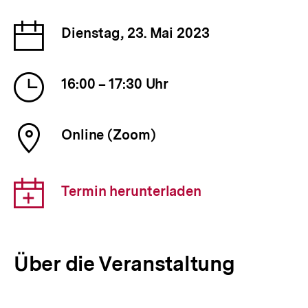
Datum
Dienstag, 23. Mai 2023
der
Veranstaltung
Uhrzeit
16:00 – 17:30 Uhr
der
Veranstaltung
Ort
Online (Zoom)
der
Veranstaltung
Download-
Termin herunterladen
Link:
Über die Veranstaltung