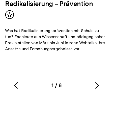
Radikalisierung – Prävention
Inhalt
merken
Was hat Radikalisierungsprävention mit Schule zu
tun? Fachleute aus Wissenschaft und pädagogischer
Praxis stellen von März bis Juni in zehn Webtalks ihre
Ansätze und Forschungsergebnisse vor.
1
/
6
Vorherigen
Nächs
Karussellinhalt
von
Inhalt
Inhalt
anzeigen
anzei