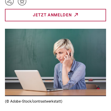
Teilen
Inhalt
Optionen
merken
anzeigen
JETZT ANMELDEN
_INTERNER
LINK:
(© Adobe-Stock/contrastwerkstatt)