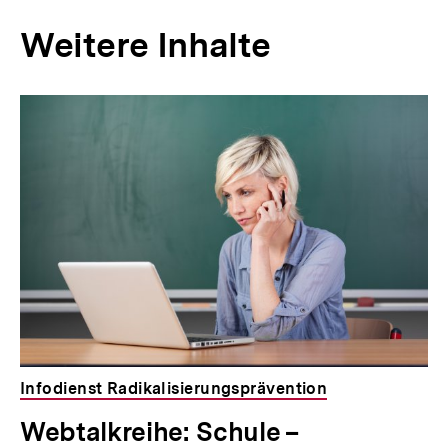
Weitere Inhalte
Inhaltskarousell
Inhaltskarussell
für
überspringen
weitere
Inhalte
Infodienst Radikalisierungsprävention
Webtalkreihe: Schule –