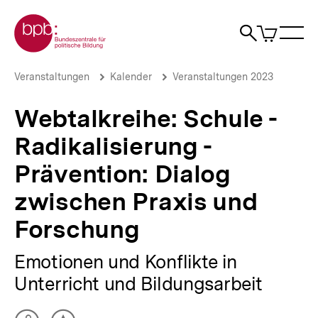
Direkt
Zur Startseite der bpb
zum
0
Artikel
Sho
Seiteninhalt
im
Naviga
Suche
springen
War
öffne
öffnen
öff
Pfadnavigation
Webtalkreihe:
Brotkrümelnavigation
Veranstaltungen
Kalender
Veranstaltungen 2023
Schule
-
Webtalkreihe: Schule -
Radikalisierung
-
Radikalisierung -
Prävention:
Dialog
Prävention: Dialog
zwischen
Praxis
zwischen Praxis und
und
Forschung
Forschung
|
bpb.de
Emotionen und Konflikte in
Unterricht und Bildungsarbeit