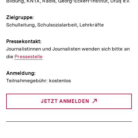
Bildung, KN:IX, Radis, Georg-Eckert-Institut, Ufuq e.V.
Veranstaltung
Zielgruppe:
Schulleitung, Schulsozialarbeit, Lehrkräfte
Pressekontakt:
Journalistinnen und Journalisten wenden sich bitte an
die
Interner
Pressestelle
Link:
Anmeldung:
Teilnahmegebühr: kostenlos
JETZT ANMELDEN
INTERNER
LINK: