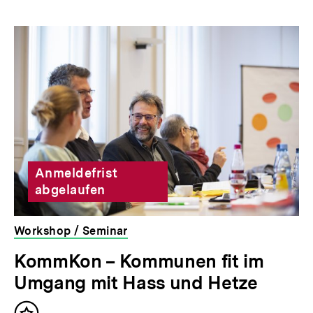
Inhaltskarousell
Inhaltskarussell
für
überspringen
weitere
Inhalte
Anmeldefrist
abgelaufen
Workshop / Seminar
veranstaltet
KommKon – Kommunen fit im
von
Umgang mit Hass und Hetze
der
bpb