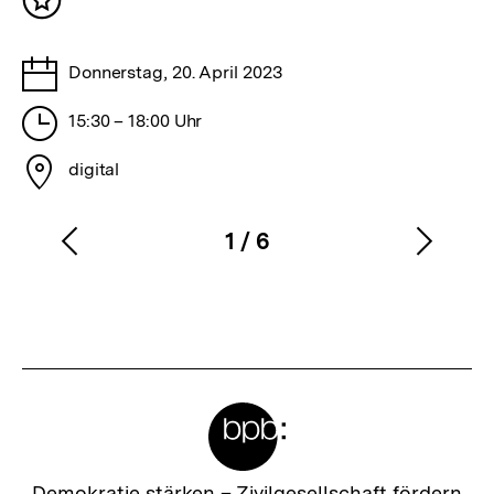
Inhalt
merken
Tage
Donnerstag, 20. April 2023
Stunden
15:30 – 18:00 Uhr
Stadt
digital
1
/
6
Vorherigen
Nächs
Karussellinhalt
von
Inhalt
Inhalt
anzeigen
anzei
Meta-
Links
Zur
Demokratie stärken –
Zivilgesellschaft fördern