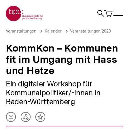
Direkt
Zur Startseite der bpb
zum
0
Artikel
Sho
Seiteninhalt
im
Naviga
Suche
springen
War
öffne
öffnen
öff
Pfadnavigation
KommKon
Brotkrümelnavigation
Veranstaltungen
Kalender
Veranstaltungen 2023
–
Kommunen
KommKon – Kommunen
fit
im
fit im Umgang mit Hass
Umgang
mit
und Hetze
Hass
und
Hetze
Ein digitaler Workshop für
|
Kommunalpolitiker/-innen in
bpb.de
Baden-Württemberg
Artikel
Teilen
Inhalt
herunterladen
Optionen
merken