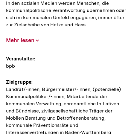
In den sozialen Medien werden Menschen, die
kommunalpolitische Verantwortung übernehmen oder
sich im kommunalen Umfeld engagieren, immer öfter
zur Zielscheibe von Hetze und Hass.
Mehr lesen
Inhalt
aufklappen
Hinweise
Veranstalter:
bpb
zur
Veranstaltung
Zielgruppe:
Landrät/-innen, Bürgermeister/-innen, (potenzielle)
Kommunalpolitiker/-innen, Mitarbeitende der
kommunalen Verwaltung, ehrenamtliche Initiativen
und Bündnisse, zivilgesellschaftliche Träger der
Mobilen Beratung und Betroffenenberatung,
kommunale Präventionsräte und
Interessenvertretungen in Baden-Württemberg