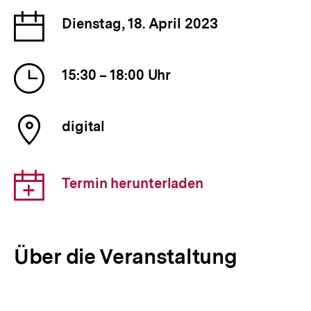
Link:
Datum
Dienstag, 18. April 2023
der
Veranstaltung
Uhrzeit
15:30 – 18:00 Uhr
der
Veranstaltung
Ort
digital
der
Veranstaltung
Download-
Termin herunterladen
Link:
Über die Veranstaltung