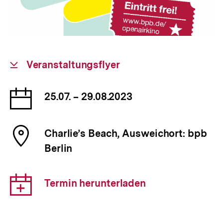
Download-
Veranstaltungsflyer
Link:
Datum
25.07. – 29.08.2023
der
Veranstaltung
Ort
Charlie’s Beach, Ausweichort: bpb
der
Berlin
Veranstaltung
Download-
Termin herunterladen
Link: