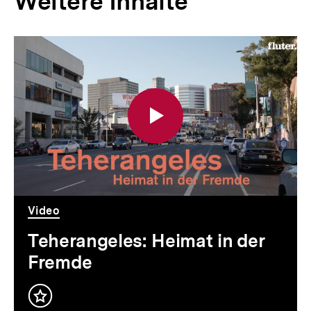
Weitere Inhalte
Inhaltskarousell
Inhaltskarussell
für
überspringen
weitere
Inhalte
Video
Dauer
Video
Teherangeles: Heimat in der
Fremde
Inhalt