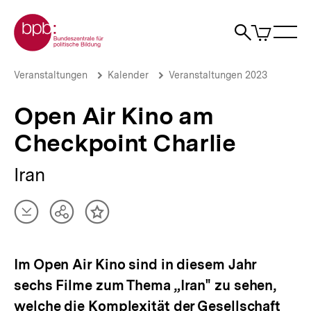
Direkt
Zur Startseite der bpb
zum
0
Artikel
Sho
Seiteninhalt
im
Naviga
Suche
springen
War
öffne
öffnen
öff
Pfadnavigation
Open
Brotkrümelnavigation
Veranstaltungen
Kalender
Veranstaltungen 2023
Air
Kino
Open Air Kino am
am
Checkpoint
Checkpoint Charlie
Charlie
|
bpb.de
Iran
Artikel
Teilen
Inhalt
herunterladen
Optionen
merken
anzeigen
Im Open Air Kino sind in diesem Jahr
sechs Filme zum Thema „Iran" zu sehen,
welche die Komplexität der Gesellschaft