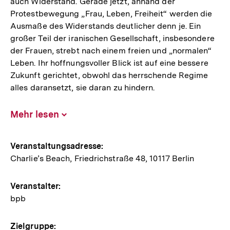
auch Widerstand. Gerade jetzt, anhand der
Protestbewegung „Frau, Leben, Freiheit“ werden die
Ausmaße des Widerstands deutlicher denn je. Ein
großer Teil der iranischen Gesellschaft, insbesondere
der Frauen, strebt nach einem freien und „normalen“
Leben. Ihr hoffnungsvoller Blick ist auf eine bessere
Zukunft gerichtet, obwohl das herrschende Regime
alles daransetzt, sie daran zu hindern.
Mehr lesen
Inhalt
aufklappen
Hinweise
Veranstaltungsadresse:
Charlie’s Beach, Friedrichstraße 48, 10117 Berlin
zur
Veranstaltung
Veranstalter:
bpb
Zielgruppe: