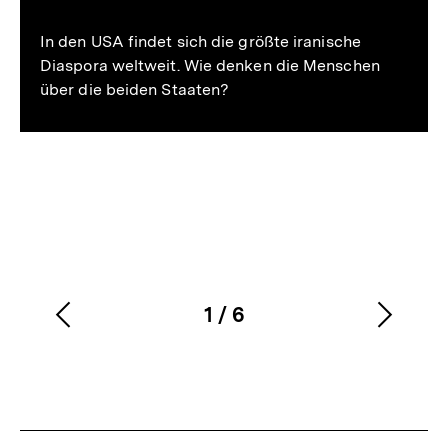
merken
In den USA findet sich die größte iranische
Diaspora weltweit. Wie denken die Menschen
über die beiden Staaten?
1
/
6
Vorherigen
Nächs
Karussellinhalt
von
Inhalt
Inhalt
anzeigen
anzei