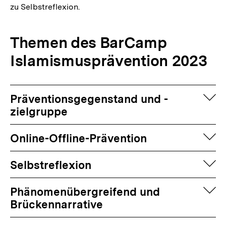
zu Selbstreflexion.
Themen des BarCamp
Islamismusprävention 2023
auf
Präventionsgegenstand und -
zielgruppe
auf
Online-Offline-Prävention
auf
Selbstreflexion
auf
Phänomenübergreifend und
Brückennarrative