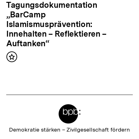
N
Tagungsdokumentation
ä
„BarCamp
c
Islamismusprävention:
h
Innehalten – Reflektieren –
s
Auftanken“
t
Inhalt
e
merken
r
I
n
h
Meta-
a
Links
l
t
Zur
Demokratie stärken –
Zivilgesellschaft fördern
Startseite