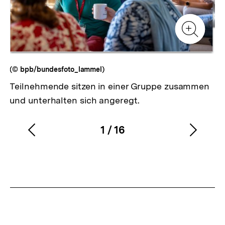
Zur
Zur
Galerieansicht
Gale
Zur
Gale
(© bpb/bundesfoto_lammel)
Teilnehmende sitzen in einer Gruppe zusammen
und unterhalten sich angeregt.
1
/
16
Vorherigen
Nächs
Karussellinhalt
von
Inhalt
Inhalt
anzeigen
anzei
Fussnoten