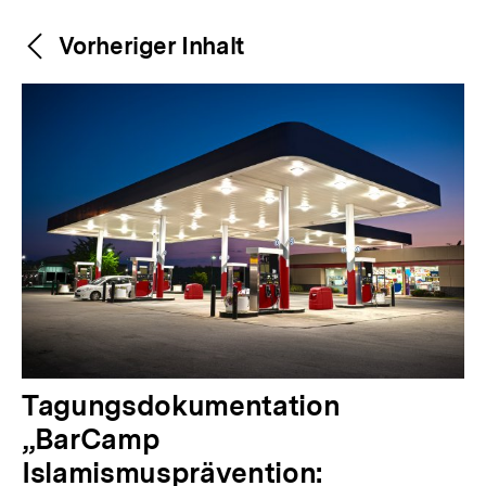
Weitere
Content-
Vorheriger Inhalt
Navigation
Inhalte
V
Tagungsdokumentation
o
„BarCamp
r
Islamismusprävention: