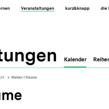
ernen
Veranstaltungen
kurz&knapp
die
ltungen
Kalender
Reihe
ion
024
Welten I Räume
ume