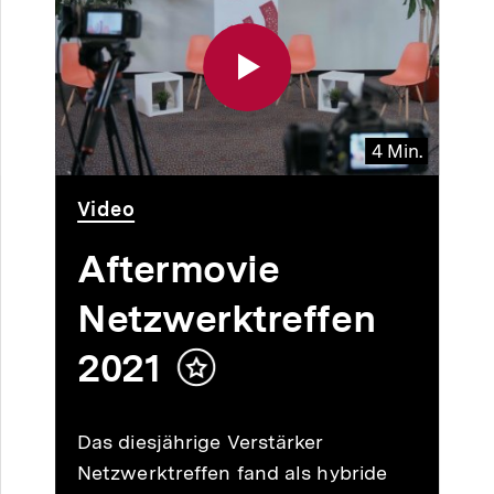
4 Min.
Video
Dauer
Video
4
Min.
Aftermovie
Netzwerktreffen
2021
Inhalt
merken
Das diesjährige Verstärker
Netzwerktreffen fand als hybride