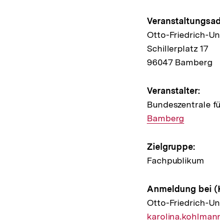
Hinweis
Veranstaltungsad
Otto-Friedrich-Un
zur
Schillerplatz 17
Veransta
96047 Bamberg
Veranstalter:
Bundeszentrale fü
Bamberg
Zielgruppe:
Fachpublikum
Anmeldung bei (
Otto-Friedrich-Un
E-
karolina.kohlma