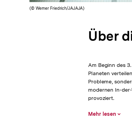
(© Werner Friedrich/JAJAJA)
Über d
Am Beginn des 3.
Planeten verteile
Probleme, sondern
modernen In-der-W
provoziert.
Mehr lesen
Inhalt
aufklap