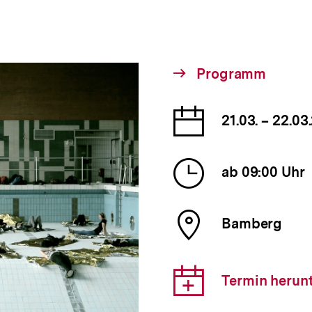
Interner
Programm
Link:
Datum
21.03. – 22.03
der
Veranst
Uhrzeit
ab 09:00 Uhr
der
Veranst
Ort
Bamberg
der
Veranst
Downlo
Termin herun
Link: