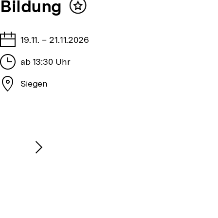
Bildung
Inhalt
merken
Tage
19.11. – 21.11.2026
Stunden
ab 13:30 Uhr
Stadt
Siegen
Nächsten
Inhalt
anzeigen