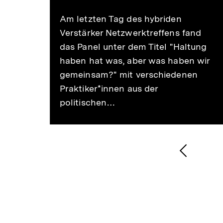
merken
Am letzten Tag des hybriden
Verstärker Netzwerktreffens fand
das Panel unter dem Titel "Haltung
haben hat was, aber was haben wir
gemeinsam?" mit verschiedenen
Praktiker*innen aus der
politischen…
1
/
2
Karussellinhalt
von
Vorheri
Inhalt
anzeige