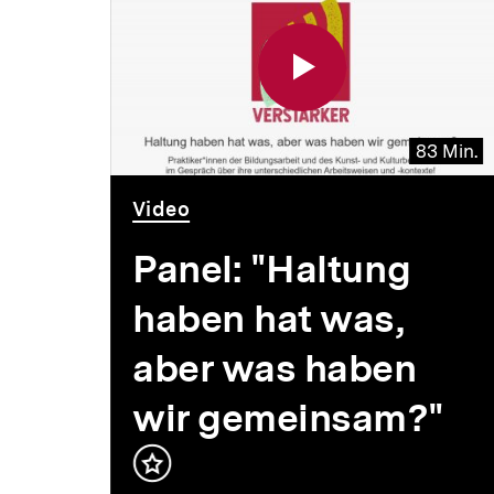
weitere
Inhalte
83 Min.
Video
Dauer
Video
83
,
Min.
Panel: "Haltung
haben hat was,
cht
aber was haben
wir gemeinsam?"
um
Inhalt