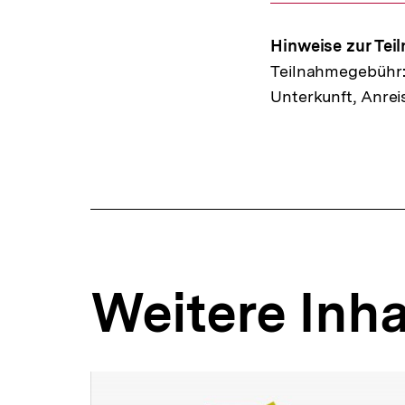
Mail
Link:
Hinweise zur Tei
Teilnahmegebühr: 
Unterkunft, Anrei
Weitere Inha
Inhaltskarousell
Inhaltskarussell
für
überspringen