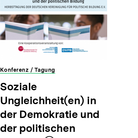
Konferenz / Tagung
veranstaltet
Soziale
von
der
Ungleichheit(en) in
bpb
der Demokratie und
der politischen