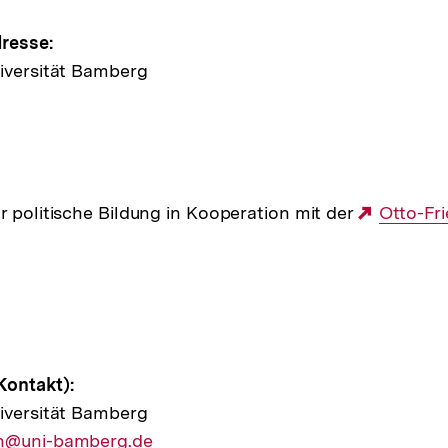
e
resse:
iversität Bamberg
ltung
r politische Bildung in Kooperation mit der
Externe
Otto-Fri
Link:
Kontakt):
iversität Bamberg
nn@uni-bamberg.de