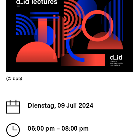
(© bpb)
Date
Dienstag, 09 Juli 2024
of
the
Time
event
06:00 pm – 08:00 pm
of