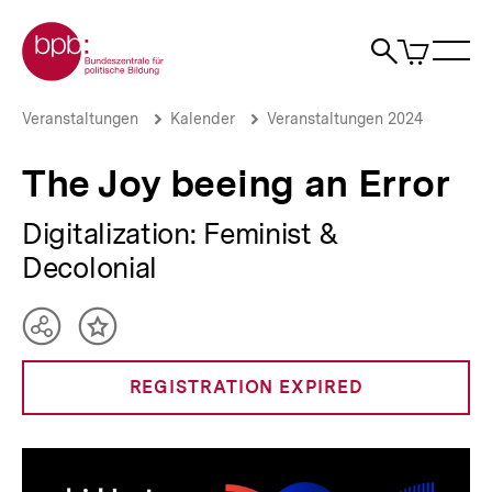
Direkt
Zur Startseite der bpb
zum
0
Artikel
Sho
Seiteninhalt
im
Naviga
Suche
springen
War
öffne
öffnen
öff
Pfadnavigation
The
Brotkrümelnavigation
Veranstaltungen
Kalender
Veranstaltungen 2024
Joy
beeing
The Joy beeing an Error
an
Error
|
Digitalization: Feminist &
bpb.de
Decolonial
Teilen
Inhalt
Optionen
merken
anzeigen
REGISTRATION EXPIRED