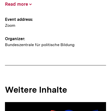
Read more
Inhalt
aufklappen
Information
Event address:
Zoom
about
the
Organizer:
event
Bundeszentrale für politische Bildung
Weitere Inhalte
Inhaltskarousell
Inhaltskarussell
für
überspringen