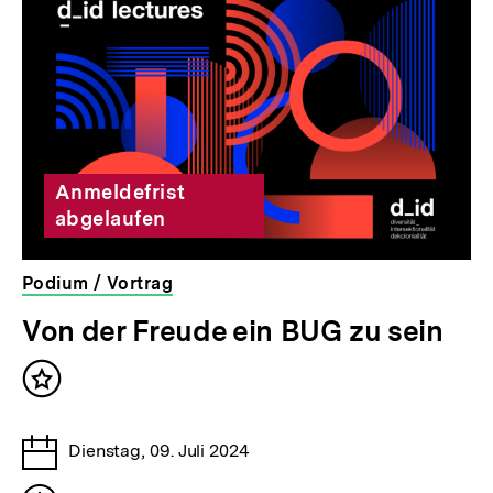
weitere
Inhalte
Anmeldefrist
abgelaufen
Podium / Vortrag
veranstaltet
Von der Freude ein BUG zu sein
von
der
Inhalt
bpb
merken
Tage
Dienstag, 09. Juli 2024