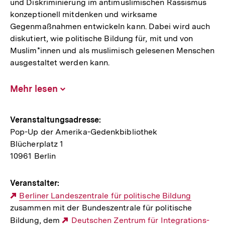
und Diskriminierung im antimuslimischen Rassismus
konzeptionell mitdenken und wirksame
Gegenmaßnahmen entwickeln kann. Dabei wird auch
diskutiert, wie politische Bildung für, mit und von
Muslim*innen und als muslimisch gelesenen Menschen
ausgestaltet werden kann.
Mehr lesen
Inhalt
aufklappen
Hinweise
Veranstaltungsadresse:
Pop-Up der Amerika-Gedenkbibliothek
zur
Blücherplatz 1
Veranstaltung
10961 Berlin
Veranstalter:
Externer
Berliner Landeszentrale für politische Bildung
zusammen mit der Bundeszentrale für politische
Link:
Bildung, dem
Externer
Deutschen Zentrum für Integrations-