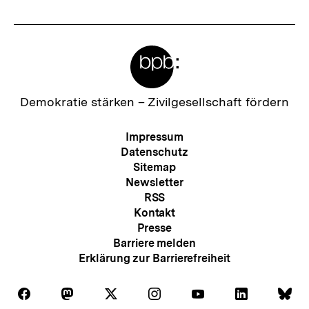
Meta-
Links
Zur
Demokratie stärken –
Zivilgesellschaft fördern
Startseite
der
Meta-
Impressum
bpb
Navigation
Datenschutz
Sitemap
Newsletter
RSS
Kontakt
Presse
Barriere melden
Erklärung zur Barrierefreiheit
Auf
Auf
Auf
Auf
Auf
Auf
Au
Folgen
Folgen
Folgen
Folgen
Folgen
Folgen
Fol
Facebook
Mastodon
X
Instagram
Youtube
LinkedIn
Bl