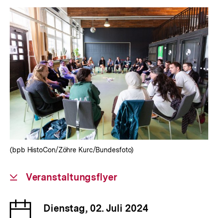
(bpb HistoCon/Zöhre Kurc/Bundesfoto)
Download-
Veranstaltungsflyer
Link:
Datum
Dienstag, 02. Juli 2024