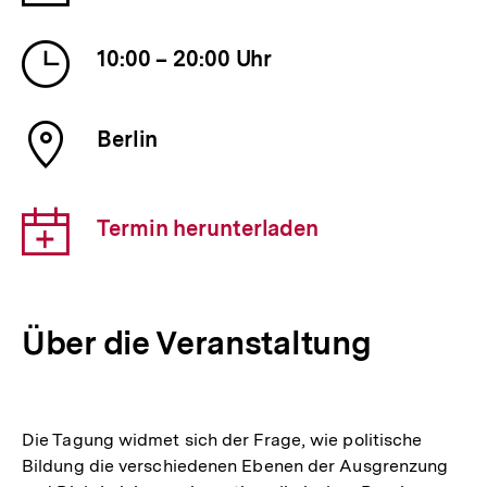
der
Veranstaltung
Uhrzeit
10:00 – 20:00 Uhr
der
Veranstaltung
Ort
Berlin
der
Veranstaltung
Download-
Termin herunterladen
Link:
Über die Veranstaltung
Die Tagung widmet sich der Frage, wie politische
Bildung die verschiedenen Ebenen der Ausgrenzung