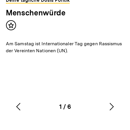
Deine tägliche Dosis Politik
Menschenwürde
Inhalt
merken
Am Samstag ist Internationaler Tag gegen Rassismus
der Vereinten Nationen (UN).
1
/
6
Vorherigen
Nächs
Karussellinhalt
von
Inhalt
Inhalt
anzeigen
anzei