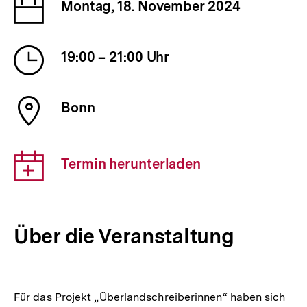
Datum
Montag, 18. November 2024
der
Veranstaltung
Uhrzeit
19:00 – 21:00 Uhr
der
Veranstaltung
Ort
Bonn
der
Veranstaltung
Download-
Termin herunterladen
Link:
Über die Veranstaltung
Für das Projekt „Überlandschreiberinnen“ haben sich