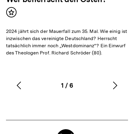
Inhalt
merken
2024 jährt sich der Mauerfall zum 35. Mal. Wie einig ist
inzwischen das vereinigte Deutschland? Herrscht
tatsächlich immer noch „Westdominanz“? Ein Einwurf
des Theologen Prof. Richard Schröder (80).
1
/
6
Vorherigen
Nächs
Karussellinhalt
von
Inhalt
Inhalt
anzeigen
anzei