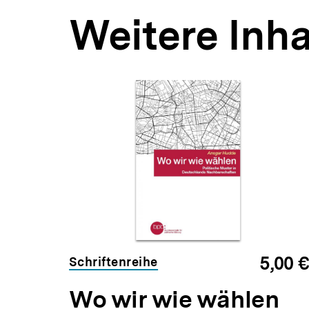
Weitere Inha
Inhaltskarousell
Inhaltskarussell
für
überspringen
weitere
Inhalte
Audio
Dauer
Min.
56
5,00 €
Schriftenreihe
Min.
e
Wo wir wie wählen