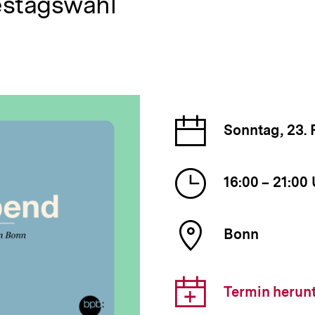
estagswahl
Datum
Sonntag, 23. 
der
Veranst
Uhrzeit
16:00 – 21:00
der
Veranst
Ort
Bonn
der
Veranst
Downlo
Termin herun
Link: