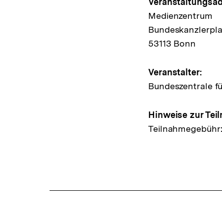
Hinweis
Veranstaltungsad
Medienzentrum
zur
Bundeskanzlerpla
Veransta
53113 Bonn
Veranstalter:
Bundeszentrale fü
Hinweise zur Tei
Teilnahmegebühr: