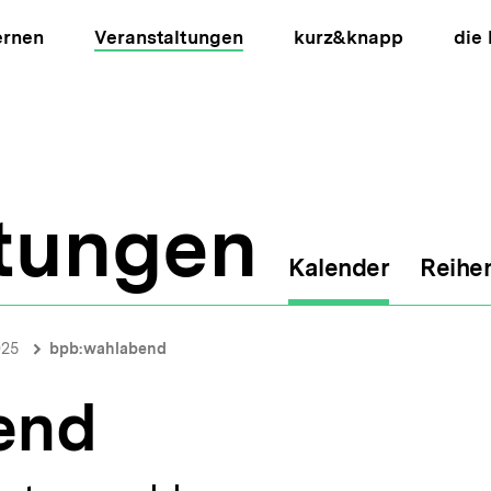
ernen
Veranstaltungen
kurz&knapp
die
ltungen
Kalender
Reihe
ion
025
bpb:wahlabend
end