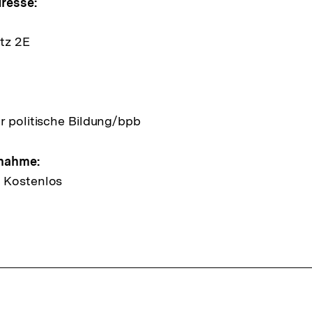
e
resse:
tz 2E
ltung
r politische Bildung/bpb
lnahme:
 Kostenlos