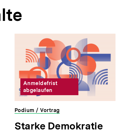
lte
Anmeldefrist
abgelaufen
Podium / Vortrag
veranstaltet
Starke Demokratie
von