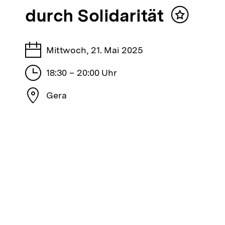
der
durch Solidarität
bpb
Inhalt
merken
Tage
Mittwoch, 21. Mai 2025
Stunden
18:30 – 20:00 Uhr
Stadt
Gera