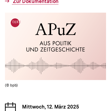
Interner
Zur Dokumentation
anzeigen
Link:
(© bpb)
Datum
Mittwoch, 12. März 2025