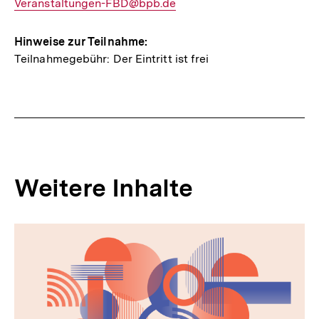
E-
Veranstaltungen-FBD@bpb.de
Mail
Link:
Hinweise zur Teilnahme:
Teilnahmegebühr: Der Eintritt ist frei
Weitere Inhalte
Inhaltskarousell
Inhaltskarussell
für
überspringen
weitere
Inhalte