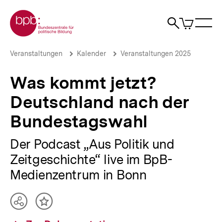
Direkt
Zur Startseite der bpb
zum
0
Artikel
Sho
Seiteninhalt
im
Naviga
Suche
springen
War
öffne
öffnen
öff
Pfadnavigation
Was
Brotkrümelnavigation
Veranstaltungen
Kalender
Veranstaltungen 2025
kommt
jetzt?
Was kommt jetzt?
Deutschland
nach
Deutschland nach der
der
Bundestagswahl
Bundestagswahl
|
bpb.de
Der Podcast „Aus Politik und
Zeitgeschichte“ live im BpB-
Medienzentrum in Bonn
Teilen
Inhalt
Optionen
merken