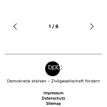
1
/
6
Vorherigen
Nächs
Karussellinhalt
von
Inhalt
Inhalt
anzeigen
anzei
Meta-
Links
Zur
Demokratie stärken –
Zivilgesellschaft fördern
Startseite
der
Meta-
Impressum
bpb
Navigation
Datenschutz
Sitemap