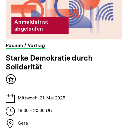
Anmeldefrist
abgelaufen
Podium / Vortrag
veranstaltet
Starke Demokratie durch
von
Solidarität
der
bpb
Inhalt
merken
Tage
Mittwoch, 21. Mai 2025
Stunden
18:30 – 20:00 Uhr
Stadt
Gera