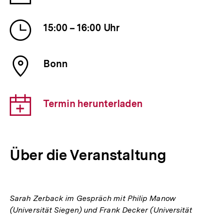
der
Veranstaltung
Uhrzeit
15:00 – 16:00 Uhr
der
Veranstaltung
Ort
Bonn
der
Veranstaltung
Download-
Termin herunterladen
Link:
Über die Veranstaltung
Sarah Zerback im Gespräch mit Philip Manow
(Universität Siegen) und Frank Decker (Universität