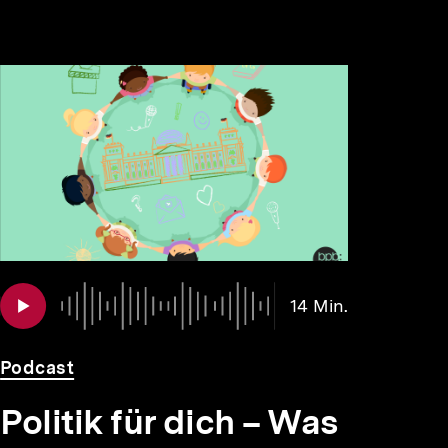
Audio
Dauer
14 Min.
14
Min.
Podcast
Politik für dich – Was