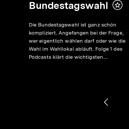
Bundestagswahl
Inha
mer
die
r und
Die Bundestagswahl ist ganz schön
ug
kompliziert. Angefangen bei der Frage,
n dir
wer eigentlich wählen darf oder wie die
Wahl im Wahllokal abläuft. Folge 1 des
Podcasts klärt die wichtigsten…
1
/
2
Karussellinhalt
von
Vorheri
Inhalt
anzeige