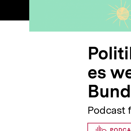
Polit
es we
Bund
Podcast 
PODCA