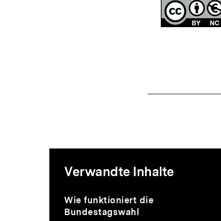
Mediatheksi
Verwandte Inhalte
zur
Inhaltskarussell
Audio
Dauer
Wie funktioniert die
überspringen
13
Bundestagswahl
Min.