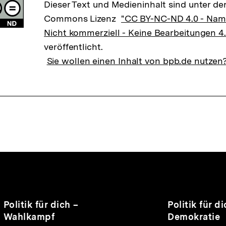
Dieser Text und Medieninhalt sind unter der
Commons Lizenz
"CC BY-NC-ND 4.0 - Na
Nicht kommerziell - Keine Bearbeitungen 4.
veröffentlicht.
Sie wollen einen Inhalt von bpb.de nutzen
nhalte
Audio
Dauer
Audio
Dauer
Politik für dich –
Politik für 
15
15
Wahlkampf
Demokratie
Min.
Min.