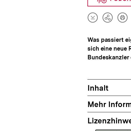
Artikel
Art
Teilen
herunterladen
dru
Optionen
anzeigen
Was passiert ei
sich eine neue 
Bundeskanzler 
Inhalt
Mehr Infor
Lizenzhinw