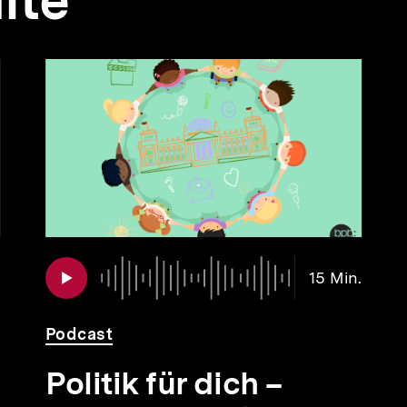
lte
Audio
Dauer
Audio
Dauer
15 Min.
13
15
Min.
Min.
Podcast
Politik für dich –