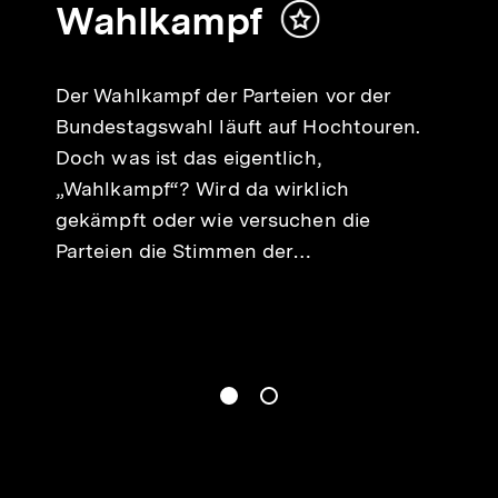
Wahlkampf
lt
Inhalt
ken
merken
Der Wahlkampf der Parteien vor der
Bundestagswahl läuft auf Hochtouren.
Doch was ist das eigentlich,
„Wahlkampf“? Wird da wirklich
gekämpft oder wie versuchen die
Parteien die Stimmen der…
gen
Springe zum Inhalt
1
(
Aktueller Inhalt
)
Springe zum Inhalt
2
n