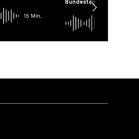
Bundestag?
Nächsten
15 Min.
Inhalt
14 Mi
anzeigen