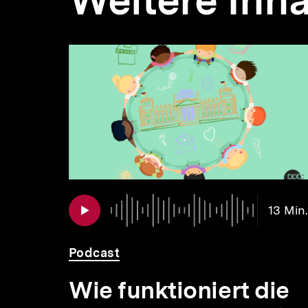
Weitere Inha
Inhaltskarousell
Inhaltskarussell
für
überspringen
weitere
Inhalte
 Min.
13 Min.
/-
Podcast
Wie funktioniert die