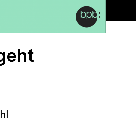
 geht
hl