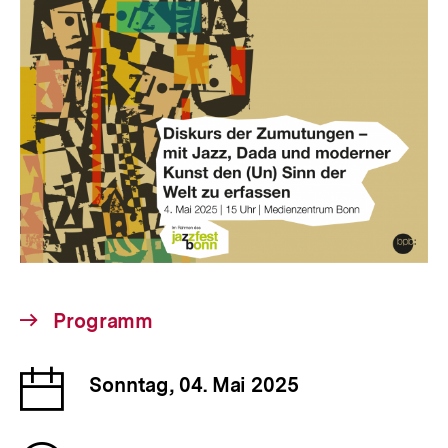
Interner
Programm
Link:
Datum
Sonntag, 04. Mai 2025
der
Veranstaltung