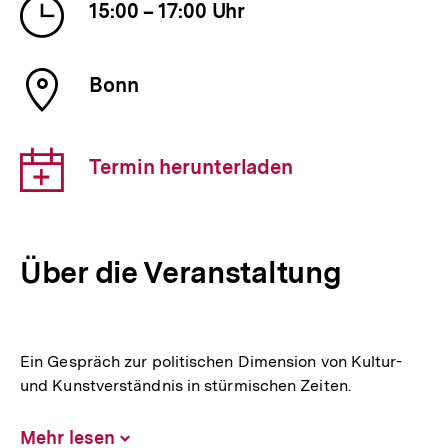
Uhrzeit
15:00 – 17:00 Uhr
der
Veranstaltung
Ort
Bonn
der
Veranstaltung
Download-
Termin herunterladen
Link:
Über die Veranstaltung
Ein Gespräch zur politischen Dimension von Kultur-
und Kunstverständnis in stürmischen Zeiten.
Mehr lesen
Inhalt
aufklappen