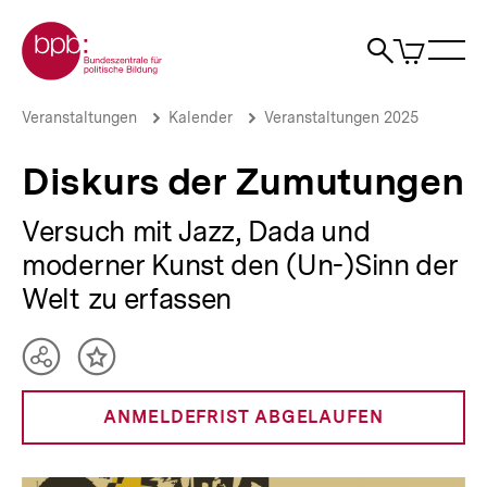
Direkt
Zur Startseite der bpb
zum
0
Artikel
Sho
Seiteninhalt
im
Naviga
Suche
springen
War
öffne
öffnen
öff
Pfadnavigation
Diskurs
Brotkrümelnavigation
Veranstaltungen
Kalender
Veranstaltungen 2025
der
Zumutungen
Diskurs der Zumutungen
|
bpb.de
Versuch mit Jazz, Dada und
moderner Kunst den (Un-)Sinn der
Welt zu erfassen
Teilen
Inhalt
Optionen
merken
anzeigen
ANMELDEFRIST ABGELAUFEN