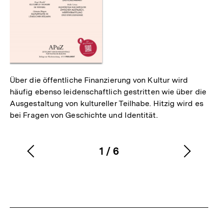
Über die öffentliche Finanzierung von Kultur wird
häufig ebenso leidenschaftlich gestritten wie über die
Ausgestaltung von kultureller Teilhabe. Hitzig wird es
bei Fragen von Geschichte und Identität.
1
/
6
Vorherigen
Nächs
Karussellinhalt
von
Inhalt
Inhalt
anzeigen
anzei