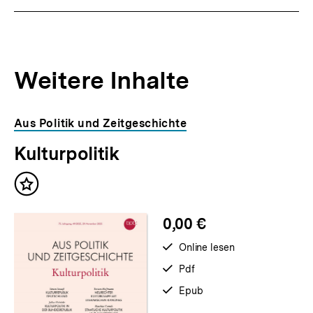
Weitere Inhalte
Inhaltskarousell
Inhaltskarussell
Aus Politik und Zeitgeschichte
für
überspringen
Kulturpolitik
weitere
Inhalte
Inhalt
merken
0,00 €
verfügbar
Online lesen
zum
verfügbar
Pdf
als
verfügbar
Epub
als