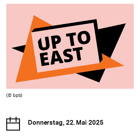
(© bpb)
Datum
Donnerstag, 22. Mai 2025
der
Veranstaltung