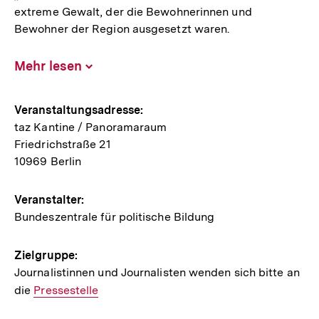
extreme Gewalt, der die Bewohnerinnen und
Bewohner der Region ausgesetzt waren.
Mehr lesen
Inhalt
aufklappen
Hinweise
Veranstaltungsadresse:
taz Kantine / Panoramaraum
zur
Friedrichstraße 21
Veranstaltung
10969 Berlin
Veranstalter:
Bundeszentrale für politische Bildung
Zielgruppe:
Journalistinnen und Journalisten wenden sich bitte an
die
Interner
Pressestelle
Link: