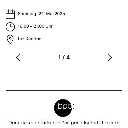
merken
Tage
Samstag, 24. Mai 2025
Stunden
16:00 – 21:00 Uhr
Stadt
taz Kantine
1
/
4
Vorherigen
Nächs
Karussellinhalt
von
Inhalt
Inhalt
anzeigen
anzei
Meta-
Links
Zur
Demokratie stärken –
Zivilgesellschaft fördern