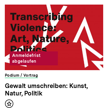
Inhaltskarousell
Inhaltskarussell
für
überspringen
weitere
Inhalte
Anmeldefrist
abgelaufen
Podium / Vortrag
veranstaltet
Gewalt umschreiben: Kunst,
von
Natur, Politik
der
bpb
Inhalt