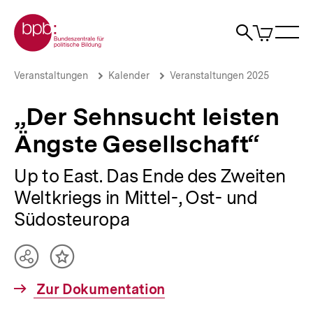
Direkt
Zur Startseite der bpb
zum
0
Artikel
Sho
Seiteninhalt
im
Naviga
Suche
springen
War
öffne
öffnen
öff
Pfadnavigation
„Der
Brotkrümelnavigation
Veranstaltungen
Kalender
Veranstaltungen 2025
Sehnsucht
leisten
„Der Sehnsucht leisten
Ängste
Gesellschaft“
Ängste Gesellschaft“
|
bpb.de
Up to East. Das Ende des Zweiten
Weltkriegs in Mittel-, Ost- und
Südosteuropa
Teilen
Inhalt
Optionen
merken
Interner
Zur Dokumentation
anzeigen
Link: