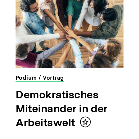
Podium / Vortrag
veranstaltet
Demokratisches
von
der
Miteinander in der
bpb
Arbeitswelt
Inhalt
merken