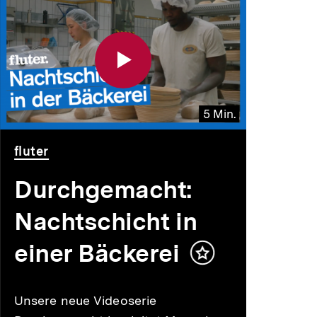
5 Min.
Video
Dauer
fluter
5
Min.
Durchgemacht:
Nachtschicht in
einer Bäckerei
Inhalt
merken
Unsere neue Videoserie