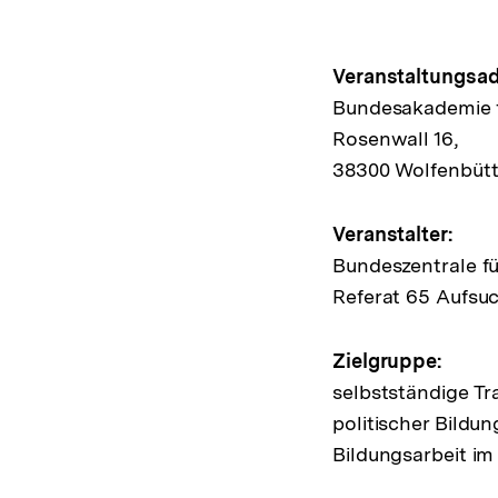
Hinweis
Veranstaltungsad
Bundesakademie fü
zur
Rosenwall 16,
Veransta
38300 Wolfenbütt
Veranstalter:
Bundeszentrale fü
Referat 65 Aufsu
Zielgruppe:
selbstständige Tr
politischer Bildu
Bildungsarbeit im