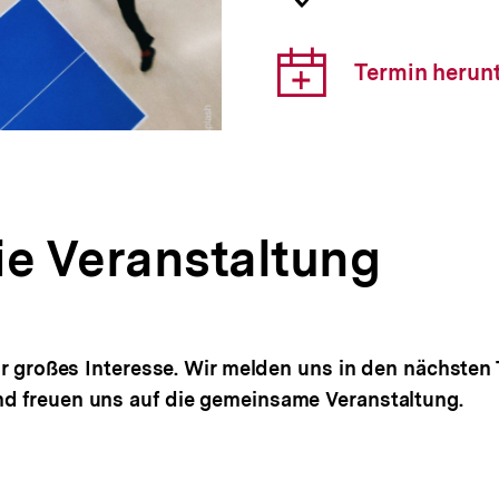
der
Veranst
Downlo
Termin herun
Link:
ie Veranstaltung
hr großes Interesse. Wir melden uns in den nächsten 
 freuen uns auf die gemeinsame Veranstaltung.
pen