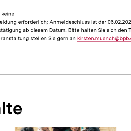
 keine
ldung erforderlich; Anmeldeschluss ist der 06.02.202
tätigung ab diesem Datum. Bitte halten Sie sich den Te
ranstaltung stellen Sie gern an
E-
kirsten.muench@bpb.
Mail
Link:
lte