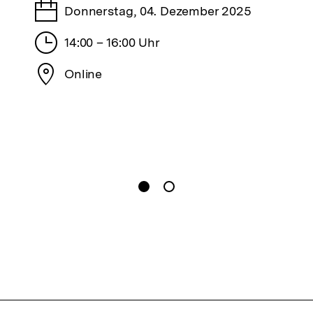
Tage
Donnerstag, 04. Dezember 2025
n
Stunden
14:00 – 16:00 Uhr
Stadt
Online
gen
Springe zum Inhalt
1
(
Aktueller Inhalt
)
Springe zum Inhalt
2
n