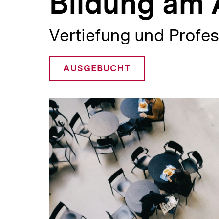
Bildung am 
a
t
i
Vertiefung und Profes
o
n
AUSGEBUCHT