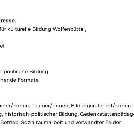
e
resse:
r kulturelle Bildung Wolfenbüttel,
ltung
el
r politische Bildung
chende Formate
ainer/-innen, Teamer/-innen, Bildungsreferent/-innen
ng, historisch-politischer Bildung, Gedenkstättenpädag
 Betrieb, Sozialraumarbeit und verwandter Felder