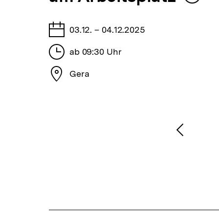
merken
merke
Tage
03.12. – 04.12.2025
eiten,
Stunden
ab 09:30 Uhr
ung
Stadt
r
Gera
el
1
/
2
Karussellinhalt
von
Vorheri
Inhalt
anzeige