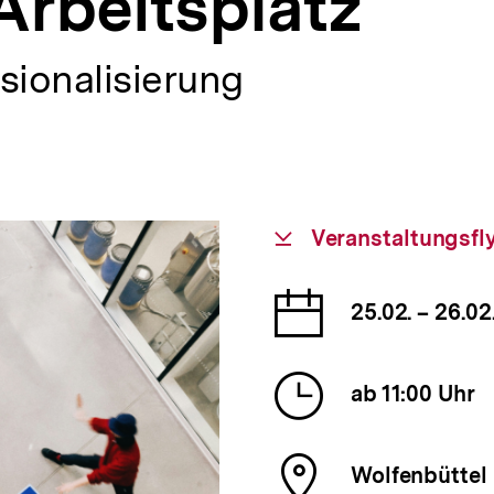
Arbeitsplatz
sionalisierung
Download-
Veranstaltungsfl
Link:
Datum
25.02. – 26.0
der
Veranst
Uhrzeit
ab 11:00 Uhr
der
Veranst
Ort
Wolfenbüttel