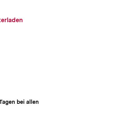
altung
ad-
terladen
Tagen bei allen