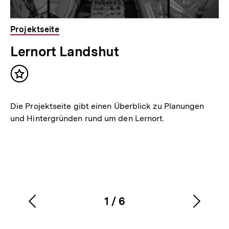
Projektseite
Lernort Landshut
Inhalt
merken
Die Projektseite gibt einen Überblick zu Planungen
und Hintergründen rund um den Lernort.
1
/
6
Vorherigen
Nächs
Karussellinhalt
von
Inhalt
Inhalt