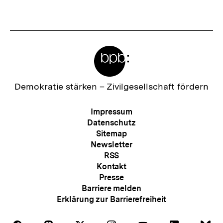
anzeigen
anzei
Meta-
Links
Zur
Demokratie stärken –
Zivilgesellschaft fördern
Startseite
der
Meta-
Impressum
bpb
Navigation
Datenschutz
Sitemap
Newsletter
RSS
Kontakt
Presse
Barriere melden
Erklärung zur Barrierefreiheit