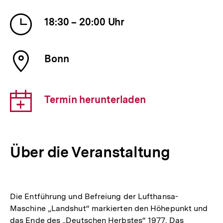
Veranstaltung
Uhrzeit
18:30 – 20:00 Uhr
der
Veranstaltung
Ort
Bonn
der
Veranstaltung
Download-
Termin herunterladen
Link:
Über die Veranstaltung
Die Entführung und Befreiung der Lufthansa-
Maschine „Landshut“ markierten den Höhepunkt und
das Ende des „Deutschen Herbstes“ 1977. Das