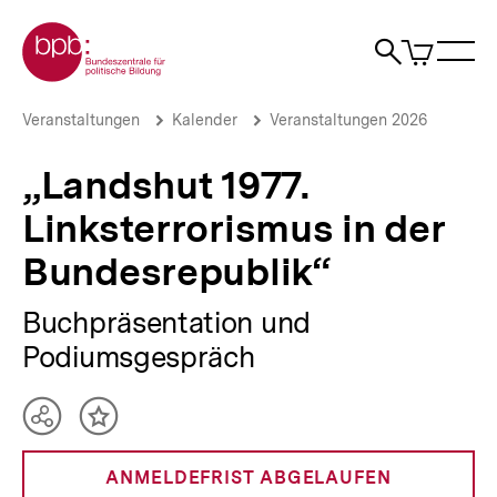
Direkt
Zur Startseite der bpb
zum
0
Artikel
Sho
Seiteninhalt
im
Naviga
Suche
springen
War
öffne
öffnen
öff
Pfadnavigation
„Landshut
Brotkrümelnavigation
Veranstaltungen
Kalender
Veranstaltungen 2026
1977.
Linksterrorismus
„Landshut 1977.
in
der
Linksterrorismus in der
Bundesrepublik“
|
Bundesrepublik“
bpb.de
Buchpräsentation und
Podiumsgespräch
Teilen
Inhalt
Optionen
merken
anzeigen
ANMELDEFRIST ABGELAUFEN