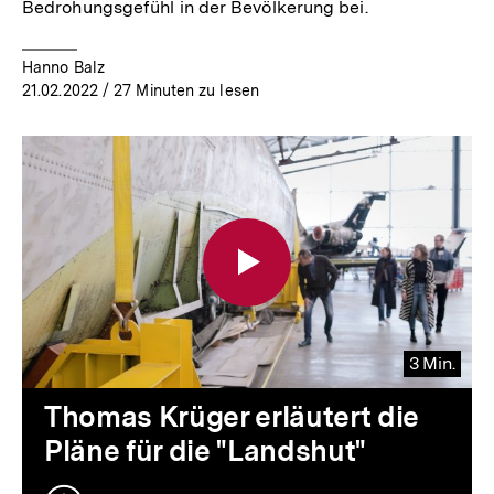
Bedrohungsgefühl in der Bevölkerung bei.
Hanno Balz
21.02.2022
/ 27 Minuten zu lesen
3 Min.
Video
Dauer
Thomas Krüger erläutert die
3
Pläne für die "Landshut"
Min.