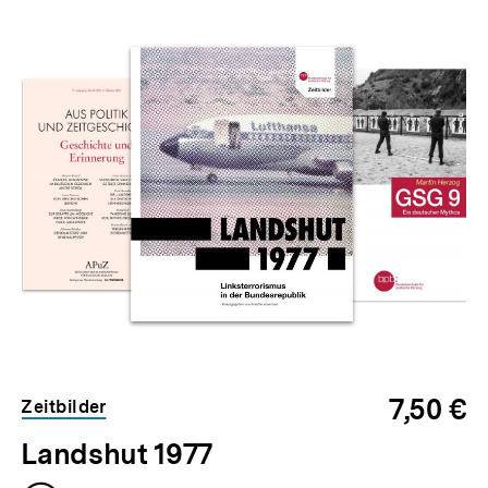
Inhaltskarussell
überspringen
7,50 €
Zeitbilder
Landshut 1977
Zum
Seite