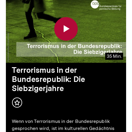
35 Min.
Video
Dauer
Terrorismus in der
35
Bundesrepublik: Die
Min.
Siebzigerjahre
Inhalt
merken
Wenn von Terrorismus in der Bundesrepublik
gesprochen wird, ist im kulturellen Gedächtnis