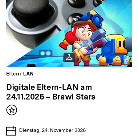
Inhalte
Eltern-LAN
veranstaltet
Digitale Eltern-LAN am
von
24.11.2026 – Brawl Stars
der
bpb
Inhalt
merken
Tage
Dienstag, 24. November 2026