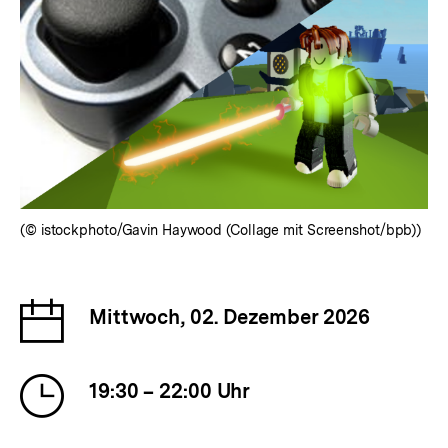
(© istockphoto/Gavin Haywood (Collage mit Screenshot/bpb))
Datum
Mittwoch, 02. Dezember 2026
der
Veranstaltung
Uhrzeit
19:30 – 22:00 Uhr
der
Veranstaltung