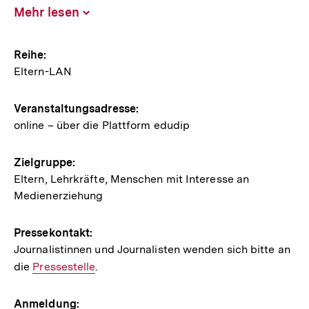
Mehr lesen
Inhalt
aufklappen
Hinweise
Reihe:
Eltern-LAN
zur
Veranstaltung
Veranstaltungsadresse:
online – über die Plattform edudip
Zielgruppe:
Eltern, Lehrkräfte, Menschen mit Interesse an
Medienerziehung
Pressekontakt:
Journalistinnen und Journalisten wenden sich bitte an
die
Interner
Pressestelle
.
Link:
Anmeldung: