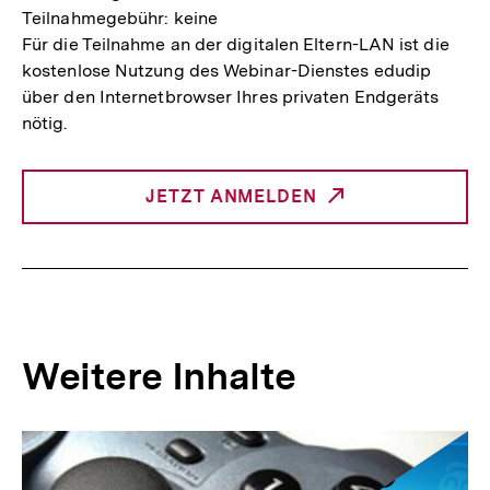
Teilnahmegebühr: keine
Für die Teilnahme an der digitalen Eltern-LAN ist die
kostenlose Nutzung des Webinar-Dienstes edudip
über den Internetbrowser Ihres privaten Endgeräts
nötig.
JETZT ANMELDEN
INTERNER
LINK:
Weitere Inhalte
Inhaltskarousell
Inhaltskarussell
für
überspringen
weitere