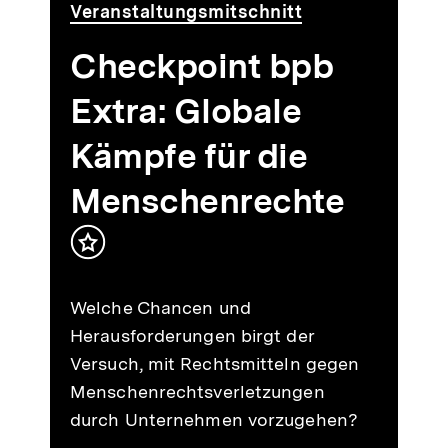
Video
Dauer
Veranstaltungsmitschnitt
54
Min.
Checkpoint bpb
Extra: Globale
en
Kämpfe für die
Menschenrechte
Inhalt
merken
Welche Chancen und
Herausforderungen birgt der
Versuch, mit Rechtsmitteln gegen
Menschenrechtsverletzungen
durch Unternehmen vorzugehen?