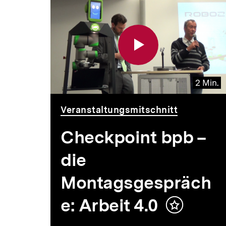
2 Min.
Video
Dauer
Veranstaltungsmitschnitt
2
Min.
Checkpoint bpb –
die
Montagsgespräch
e: Arbeit 4.0
Inhalt
merken