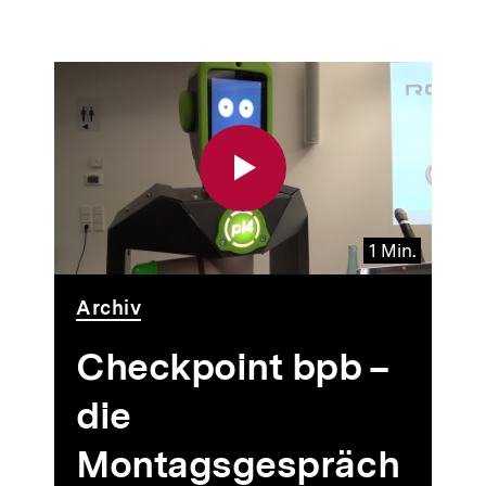
1 Min.
dio
uer
Video
Dauer
Archiv
5
1
n.
Min.
Checkpoint bpb –
die
Montagsgespräch