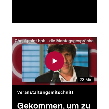
23 Min.
Video
Dauer
Veranstaltungsmitschnitt
23
Min.
Gekommen, um zu