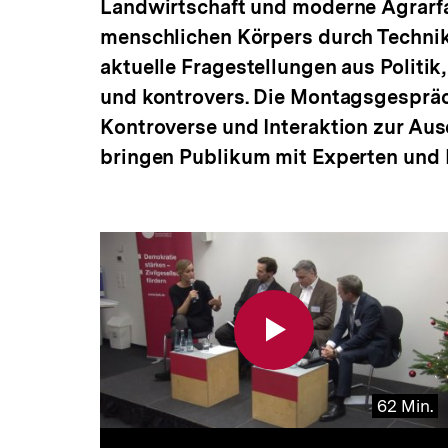
Landwirtschaft und moderne Agrarfa
a
t
menschlichen Körpers durch Technik
i
aktuelle Fragestellungen aus Politi
o
n
und kontrovers. Die Montagsgespräc
Kontroverse und Interaktion zur Au
bringen Publikum mit Experten und 
62 Min.