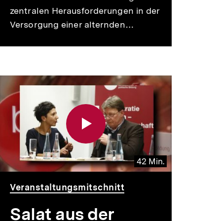
zentralen Herausforderungen in der
Versorgung einer alternden…
42 Min.
Video
Dauer
Veranstaltungsmitschnitt
42
Min.
Salat aus der