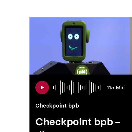
Au
Da
115 Min.
11
Mi
Checkpoint bpb
Checkpoint bpb –