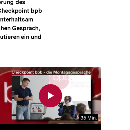
erung des
 Checkpoint bpb
unterhaltsam
chen Gespräch,
utieren ein und
35 Min.