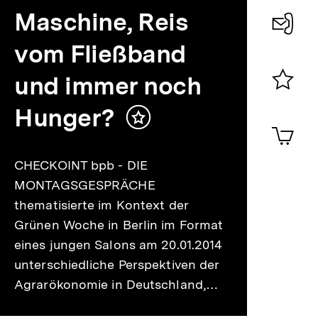
Maschine, Reis
vom Fließband
Konta
0
und immer noch
Merklist
Hunger?
ansehen
Inhalt
0
Artik
merken
im
Shop-
CHECKOINT bpb - DIE
Warenko
MONTAGSGESPRÄCHE
ansehen
thematisierte im Kontext der
Grünen Woche in Berlin im Format
eines jungen Salons am 20.01.2014
unterschiedliche Perspektiven der
Agrarökonomie in Deutschland,…