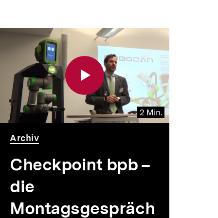
2 Min.
Video
Dauer
Archiv
2
Min.
Checkpoint bpb –
die
Montagsgespräch