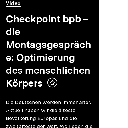
Video
Dauer
Video
35
Min.
Checkpoint bpb –
die
Montagsgespräch
e: Optimierung
des menschlichen
Körpers
Inhalt
merken
Die Deutschen werden immer älter.
Aktuell haben wir die älteste
Bevölkerung Europas und die
zweitälteste der Welt. Wo liegen die