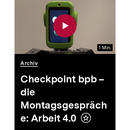
1 Min.
Video
Dauer
Archiv
1
Min.
Checkpoint bpb –
die
Montagsgespräch
e: Arbeit 4.0
Inhalt
merken