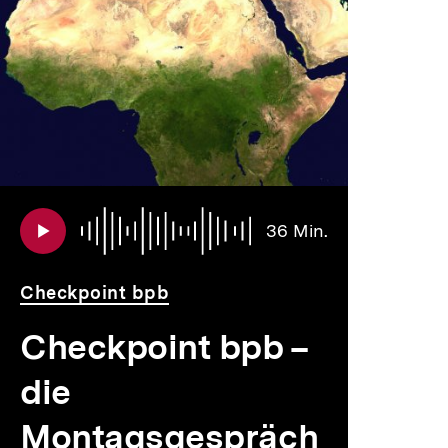
Audio
Dauer
36 Min.
36
Min.
Checkpoint bpb
Checkpoint bpb –
die
Montagsgespräch