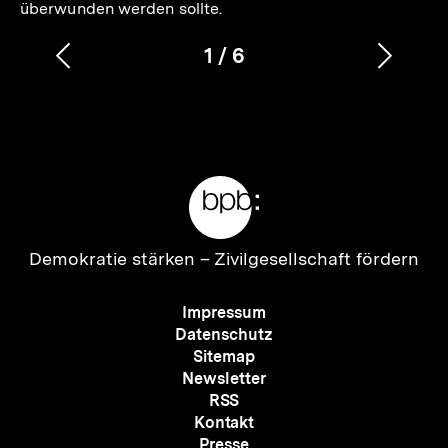
überwunden werden sollte.
1
/
6
Vorherigen
Nächs
Karussellinhalt
von
Inhalt
Inhalt
anzeigen
anzei
Meta-
Links
Zur
Demokratie stärken –
Zivilgesellschaft fördern
Startseite
der
Meta-
Impressum
bpb
Navigation
Datenschutz
Sitemap
Newsletter
RSS
Kontakt
Presse