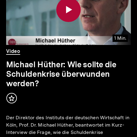
1 Min.
Video
Dauer
Video
1
Min.
Michael Hüther: Wie sollte die
Schuldenkrise überwunden
werden?
Inhalt
merken
Der Direktor des Instituts der deutschen Wirtschaft in
Köln, Prof. Dr. Michael Hüther, beantwortet im Kurz-
Interview die Frage, wie die Schuldenkrise