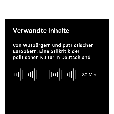
Mediatheksinhalte
Verwandte Inhalte
zur
Thematik
Audio
Dauer
Inhaltskarussell
Von Wutbürgern und patriotischen
80
überspringen
Europäern. Eine Stilkritik der
Min.
politischen Kultur in Deutschland
80 Min.