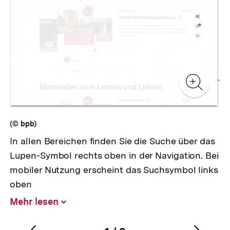
Zur
Zur
Galerieansicht
Gale
Zur
Gale
(© bpb)
In allen Bereichen finden Sie die Suche über das
Lupen-Symbol rechts oben in der Navigation. Bei
mobiler Nutzung erscheint das Suchsymbol links
oben
Mehr lesen
Inhalt
aufklappen