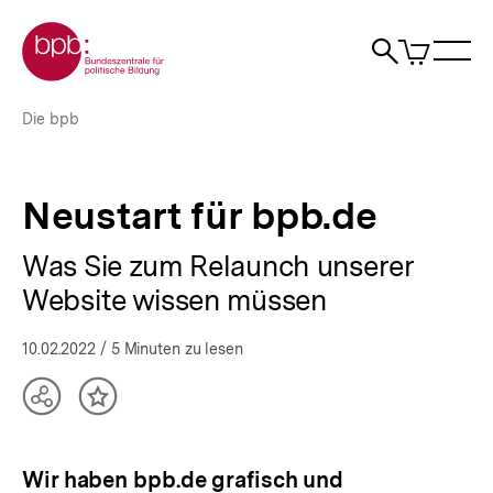
Direkt
Zur Startseite der bpb
zum
0
Artikel
Sho
Seiteninhalt
im
Naviga
Suche
springen
War
öffne
öffnen
öff
Pfadnavigation
Neustart
Brotkrümelnavigation
Die bpb
für
bpb.de
|
bpb.de
Neustart für bpb.de
Was Sie zum Relaunch unserer
Website wissen müssen
10.02.2022
/ 5 Minuten zu lesen
Teilen
Inhalt
Optionen
merken
anzeigen
Wir haben bpb.de grafisch und