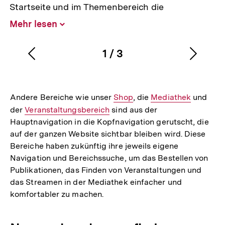
Startseite und im Themenbereich die
Mehr lesen
Inhalt
aufklappen
1
/
3
Vorherigen
Nächs
Karussellinhalt
von
Inhalt
Inhalt
anzeigen
anzei
Andere Bereiche wie unser
Interner
Shop
, die
Interner
Mediathek
und
der
Interner
Veranstaltungsbereich
sind aus der
Link:
Link:
Hauptnavigation in die Kopfnavigation gerutscht, die
Link:
auf der ganzen Website sichtbar bleiben wird. Diese
Bereiche haben zukünftig ihre jeweils eigene
Navigation und Bereichssuche, um das Bestellen von
Publikationen, das Finden von Veranstaltungen und
das Streamen in der Mediathek einfacher und
komfortabler zu machen.