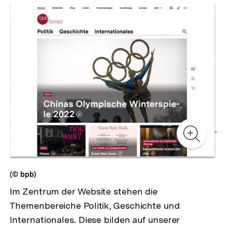
Inhaltskarussell
überspringen
Zur
Zur
Galerieansicht
Gale
Zur
Gale
(© bpb)
Im Zentrum der Website stehen die
Themenbereiche Politik, Geschichte und
Internationales. Diese bilden auf unserer