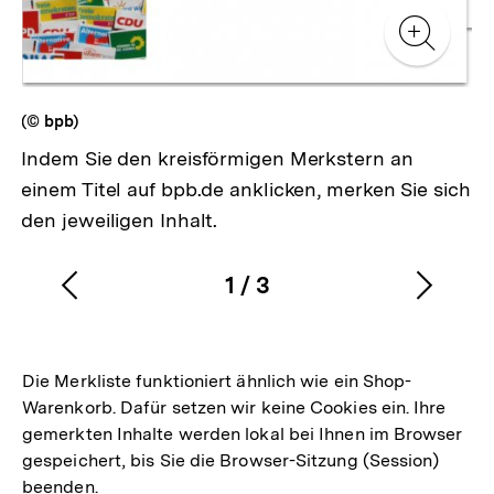
Zur
Zur
Galerieansicht
Gale
Zur
Gale
(© bpb)
Indem Sie den kreisförmigen Merkstern an
einem Titel auf bpb.de anklicken, merken Sie sich
den jeweiligen Inhalt.
1
/
3
Vorherigen
Nächs
Karussellinhalt
von
Inhalt
Inhalt
anzeigen
anzei
Die Merkliste funktioniert ähnlich wie ein Shop-
Warenkorb. Dafür setzen wir keine Cookies ein. Ihre
gemerkten Inhalte werden lokal bei Ihnen im Browser
gespeichert, bis Sie die Browser-Sitzung (Session)
beenden.