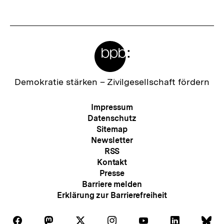
Meta-
Links
Zur
Demokratie stärken –
Zivilgesellschaft fördern
Startseite
der
Meta-
Impressum
bpb
Navigation
Datenschutz
Sitemap
Newsletter
RSS
Kontakt
Presse
Barriere melden
Erklärung zur Barrierefreiheit
Auf
Auf
Auf
Auf
Auf
Auf
Au