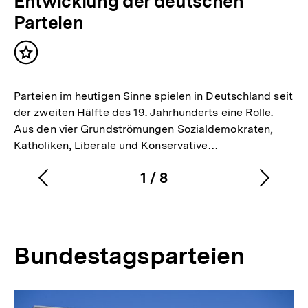
Entwicklung der deutschen
Parteien
Inhalt
merken
Parteien im heutigen Sinne spielen in Deutschland seit
der zweiten Hälfte des 19. Jahrhunderts eine Rolle.
Aus den vier Grundströmungen Sozialdemokraten,
Katholiken, Liberale und Konservative…
1
/
8
Vorherigen
Nächs
Karussellinhalt
von
Inhalt
Inhalt
anzeigen
anzei
Bundestagsparteien