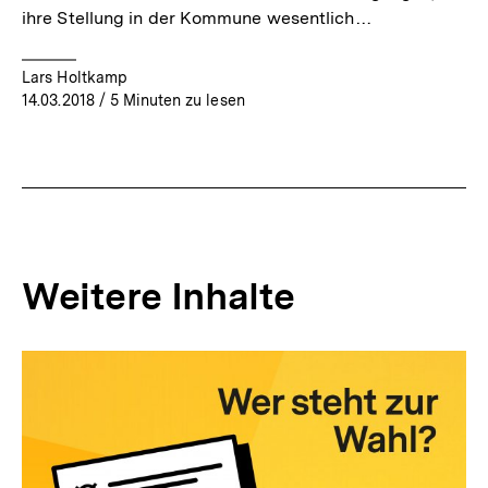
ihre Stellung in der Kommune wesentlich…
Lars Holtkamp
14.03.2018
/ 5 Minuten zu lesen
Weitere Inhalte
Inhaltskarousell
Inhaltskarussell
für
überspringen
weitere
Inhalte