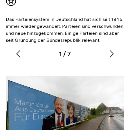
Inhalt
merken
Das Parteiensystem in Deutschland hat sich seit 1945
immer wieder gewandelt. Parteien sind verschwunden
und neue hinzugekommen. Einige Parteien sind aber
seit Gründung der Bundesrepublik relevant.
1
/
7
Vorherigen
Nächs
Karussellinhalt
von
Inhalt
Inhalt
anzeigen
anzei