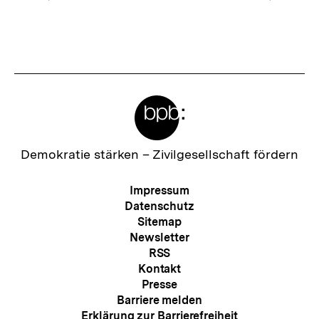
Vorherigen
Nächs
Karussellinhalt
von
Inhalt
Inhalt
anzeigen
anzei
Meta-
Links
Zur
Demokratie stärken –
Zivilgesellschaft fördern
Startseite
der
Meta-
Impressum
bpb
Navigation
Datenschutz
Sitemap
Newsletter
RSS
Kontakt
Presse
Barriere melden
Erklärung zur Barrierefreiheit