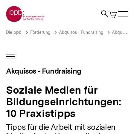
Direkt
Zur Startseite der bpb
zum
0
Artikel
Sho
Seiteninhalt
im
Naviga
Suche
springen
War
öffne
öffnen
öff
Pfadnavigation
Soziale
Brotkrümelnavigation
Die bpb
Förderung
Akquisos - Fundraising
Akquisos Wissen
Medien
für
Bildungseinrichtungen:
10
INHALTSNAVIGATION
Praxistipps
ÖFFNEN
|
Akquisos - Fundraising
Fördermittel
und
Fundraising
Soziale Medien für
für
die
Bildungseinrichtungen:
politische
Bildung
10 Praxistipps
|
bpb.de
Tipps für die Arbeit mit sozialen