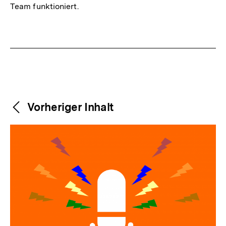
Team funktioniert.
Fussnoten
Weitere
Content-
Vorheriger Inhalt
Navigation
Inhalte