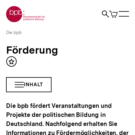
Direkt
Zur Startseite der bpb
zum
0
Artikel
Sho
Seiteninhalt
im
Naviga
Suche
springen
War
öffne
öffnen
öff
Pfadnavigation
Förderung
Brotkrümelnavigation
Die bpb
|
bpb.de
Förderung
Inhalt
merken
INHALT
INHALTSNAVIGATION
ÖFFNEN
Die bpb fördert Veranstaltungen und
Projekte der politischen Bildung in
Deutschland. Nachfolgend erhalten Sie
Informationen zu Fördermöglichkeiten, der