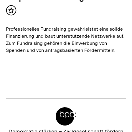
Inhalt
merken
Professionelles Fundraising gewährleistet eine solide
Finanzierung und baut unterstützende Netzwerke auf.
Zum Fundraising gehören die Einwerbung von
Spenden und von antragsbasierten Fördermitteln.
Meta-
Links
Zur
Demokratie stärken –
Zivilgesellschaft fördern