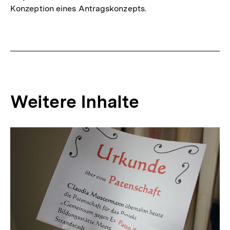
Konzeption eines Antragskonzepts.
Weitere Inhalte
Inhaltskarousell
Inhaltskarussell
für
überspringen
weitere
Inhalte