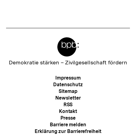
Inhalt
Inhalt
anzeigen
anzei
Meta-
Links
Zur
Demokratie stärken –
Zivilgesellschaft fördern
Startseite
der
Meta-
Impressum
bpb
Navigation
Datenschutz
Sitemap
Newsletter
RSS
Kontakt
Presse
Barriere melden
Erklärung zur Barrierefreiheit