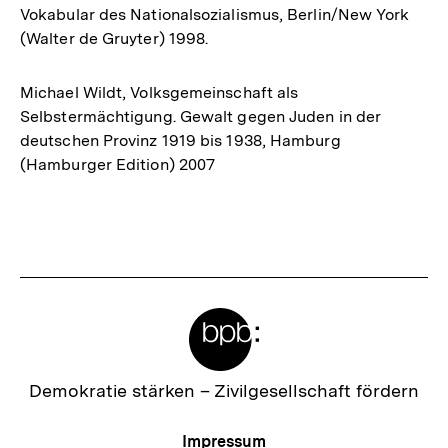
Vokabular des Nationalsozialismus, Berlin/New York
(Walter de Gruyter) 1998.
Michael Wildt, Volksgemeinschaft als
Selbstermächtigung. Gewalt gegen Juden in der
deutschen Provinz 1919 bis 1938, Hamburg
(Hamburger Edition) 2007
Fussnoten
Meta-
Links
Zur
Demokratie stärken –
Zivilgesellschaft fördern
Startseite
der
Meta-
Impressum