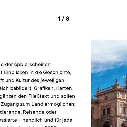
pen
1
/
8
igen
Karussellinhalt
von
en
he der bpb erscheinen
t Einblicken in die Geschichte,
aft und Kultur des jeweiligen
eich bebildert. Grafiken, Karten
gänzen den Fließtext und sollen
en Zugang zum Land ermöglichen:
ierende, Reisende oder
ssierte – handlich und für jede