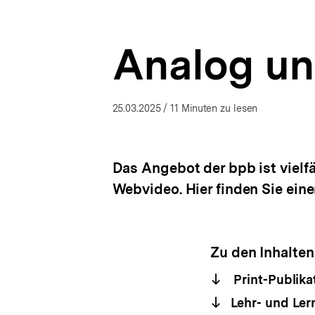
|
a
ÖFFNEN
bpb.de
t
i
Analog un
o
n
25.03.2025
/ 11 Minuten zu lesen
Das Angebot der bpb ist vielfä
Webvideo. Hier finden Sie ein
Zu den Inhalten
Print-Publika
Lehr- und Ler