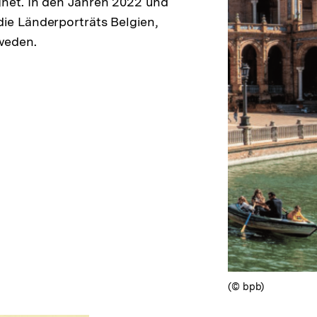
gnet. In den Jahren 2022 und
ie Länderporträts Belgien,
weden.
(© bpb)