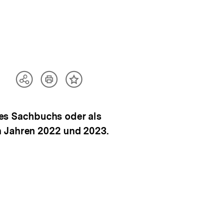
Artikel
Teilen
Inhalt
drucken
Optionen
merken
anzeigen
ines Sachbuchs oder als
n Jahren 2022 und 2023.