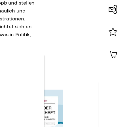
bpb und stellen
haulich und
strationen,
Konta
chtet sich an
0
as in Politik,
Merklist
ansehen
0
Artik
im
Shop-
Warenko
ansehen