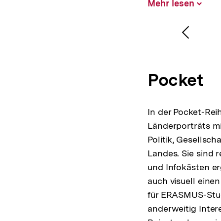
Mehr lesen
Inhalt
aufklap
Vorher
Inhalt
anzeig
Pocket
In der Pocket-Rei
Länderporträts mi
Politik, Gesellsch
Landes. Sie sind r
und Infokästen er
auch visuell ein
für ERASMUS-Stud
anderweitig Intere