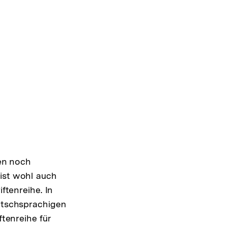
ten noch
ist wohl auch
ftenreihe. In
utschsprachigen
ftenreihe für