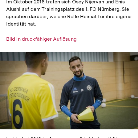
Im Oktober 2016 trafen sich Osey Nijervan und Enis
Alushi auf dem Trainingsplatz des 1. FC Nürnberg. Sie
sprachen darüber, welche Rolle Heimat für ihre eigene
Identität hat.
Interner
Bild in druckfähiger Auflösung
Link:
In
Lightbox
öffnen