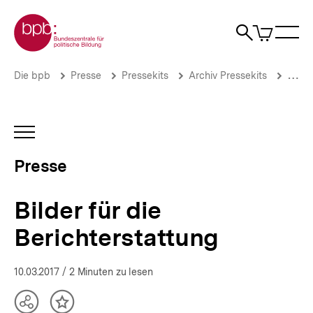
Direkt
Zur Startseite der bpb
zum
0
Artikel
Sho
Seiteninhalt
im
Naviga
Suche
springen
War
öffne
öffnen
öff
Pfadnavigation
Bilder
Brotkrümelnavigation
Die bpb
Presse
Pressekits
Archiv Pressekits
Fluch
für
die
Berichterstattung
|
INHALTSNAVIGATION
Presse
ÖFFNEN
|
Presse
bpb.de
Bilder für die
Berichterstattung
10.03.2017
/ 2 Minuten zu lesen
Teilen
Inhalt