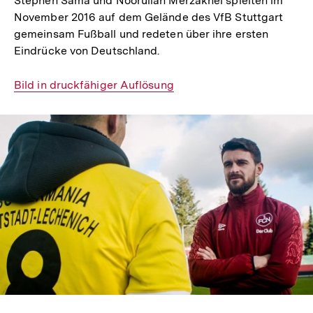
Stephen Sama und Noorullah Merzakhel spielten im
November 2016 auf dem Gelände des VfB Stuttgart
gemeinsam Fußball und redeten über ihre ersten
Eindrücke von Deutschland.
Interner
Bild in druckfähiger Auflösung
Link:
In
Lightbox
öffnen