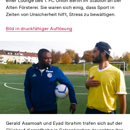
einer Lounge des 1. FC Union Berlin im Stadion an der
Alten Försterei. Sie waren sich einig, dass Sport in
Zeiten von Unsicherheit hilft, Stress zu bewältigen.
Interner
Bild in druckfähiger Auflösung
Link:
In
Lightbox
öffnen
Gerald Asamoah und Eyad Ibrahim trafen sich auf der