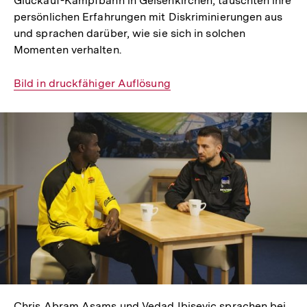
Glückauf-Kampfbahn in Gelsenkirchen, tauschten ihre
persönlichen Erfahrungen mit Diskriminierungen aus
und sprachen darüber, wie sie sich in solchen
Momenten verhalten.
Interner
Bild in druckfähiger Auflösung
Link:
In
Lightbox
öffnen
Chris Abram Asams und Vedad Ibisevic sprachen bei