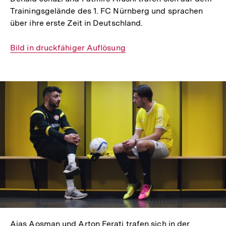
Trainingsgelände des 1. FC Nürnberg und sprachen
über ihre erste Zeit in Deutschland.
Interner
Bild in druckfähiger Auflösung
Link:
In
Lightbox
öffnen
Aias Aosman und Arton Ferati trafen sich in der