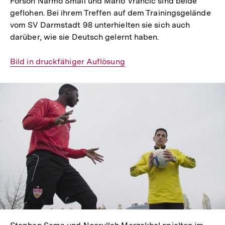
Forson Narmo Smail und Mario Vrancic sind beide
geflohen. Bei ihrem Treffen auf dem Trainingsgelände
vom SV Darmstadt 98 unterhielten sie sich auch
darüber, wie sie Deutsch gelernt haben.
Interner
Bild in druckfähiger Auflösung
Link:
In
Lightbox
öffnen