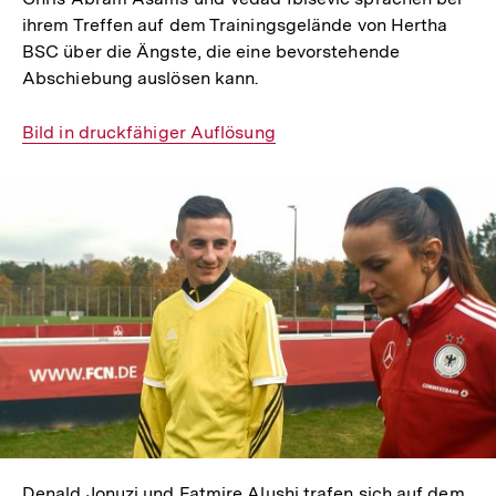
ihrem Treffen auf dem Trainingsgelände von Hertha
BSC über die Ängste, die eine bevorstehende
Abschiebung auslösen kann.
Interner
Bild in druckfähiger Auflösung
Link:
In
Lightbox
öffnen
Denald Jonuzi und Fatmire Alushi trafen sich auf dem