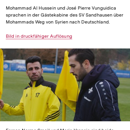
Mohammad Al Hussein und José Pierre Vunguidica
sprachen in der Gästekabine des SV Sandhausen über
Mohammads Weg von Syrien nach Deutschland.
Interner
Bild in druckfähiger Auflösung
Link:
In
Lightbox
öffnen