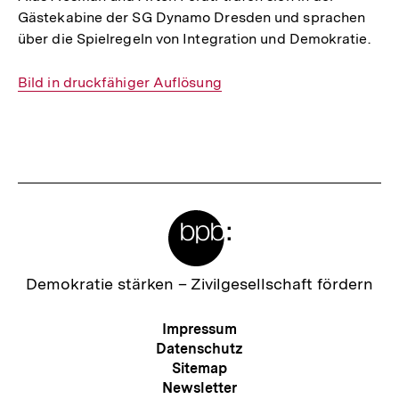
Gästekabine der SG Dynamo Dresden und sprachen
über die Spielregeln von Integration und Demokratie.
Interner
Bild in druckfähiger Auflösung
Link:
Fussnoten
Meta-
Links
Zur
Demokratie stärken –
Zivilgesellschaft fördern
Startseite
der
Meta-
Impressum
bpb
Navigation
Datenschutz
Sitemap
Newsletter