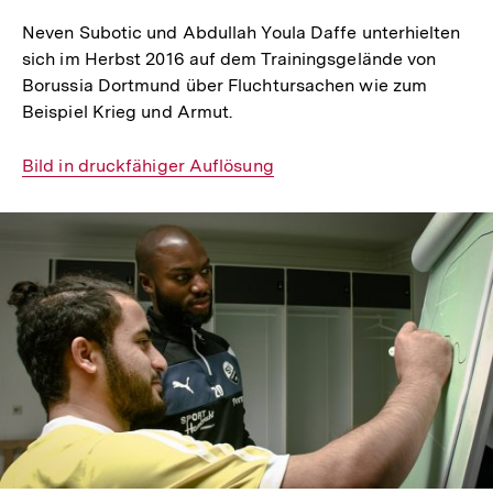
Neven Subotic und Abdullah Youla Daffe unterhielten
sich im Herbst 2016 auf dem Trainingsgelände von
Borussia Dortmund über Fluchtursachen wie zum
Beispiel Krieg und Armut.
Interner
Bild in druckfähiger Auflösung
Link:
In
Lightbox
öffnen