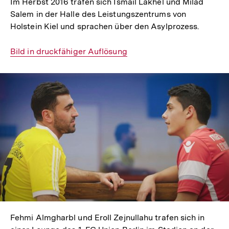
Im Herbst 2016 trafen sich Ismail Lakhel und Milad
Salem in der Halle des Leistungszentrums von
Holstein Kiel und sprachen über den Asylprozess.
Interner
Bild in druckfähiger Auflösung
Link:
In
Lightbox
öffnen
Fehmi Almgharbl und Eroll Zejnullahu trafen sich in