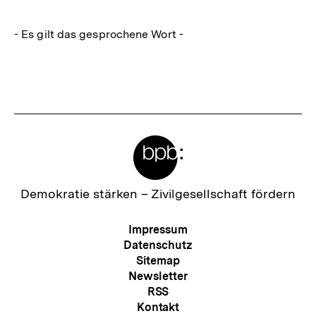
- Es gilt das gesprochene Wort -
Fussnoten
Meta-
Links
Zur
Demokratie stärken –
Zivilgesellschaft fördern
Startseite
der
Meta-
Impressum
bpb
Navigation
Datenschutz
Sitemap
Newsletter
RSS
Kontakt