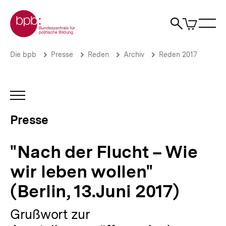
Direkt
Zur Startseite der bpb
zum
0
Artikel
Sho
Seiteninhalt
im
Naviga
Suche
springen
War
öffne
öffnen
öff
Pfadnavigation
"Nach
Brotkrümelnavigation
Die bpb
Presse
Reden
Archiv
Reden 2017
der
Flucht
–
Wie
INHALTSNAVIGATION
wir
ÖFFNEN
leben
Presse
wollen"
(Berlin,
13.Juni
"Nach der Flucht – Wie
2017)
|
wir leben wollen"
Presse
|
(Berlin, 13.Juni 2017)
bpb.de
Grußwort zur