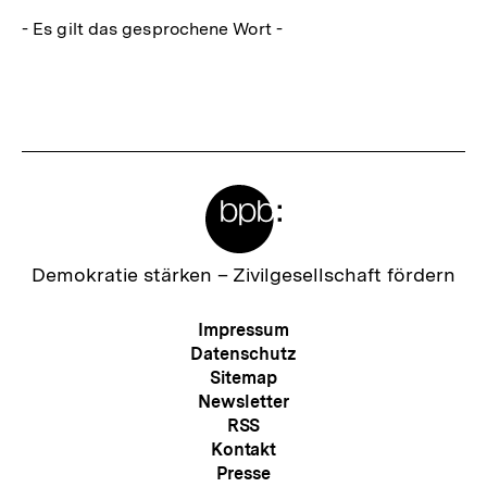
- Es gilt das gesprochene Wort -
Fussnoten
Meta-
Links
Zur
Demokratie stärken –
Zivilgesellschaft fördern
Startseite
der
Meta-
Impressum
bpb
Navigation
Datenschutz
Sitemap
Newsletter
RSS
Kontakt
Presse