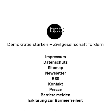
Fussnoten
Meta-
Links
Zur
Demokratie stärken –
Zivilgesellschaft fördern
Startseite
der
Meta-
Impressum
bpb
Navigation
Datenschutz
Sitemap
Newsletter
RSS
Kontakt
Presse
Barriere melden
Erklärung zur Barrierefreiheit