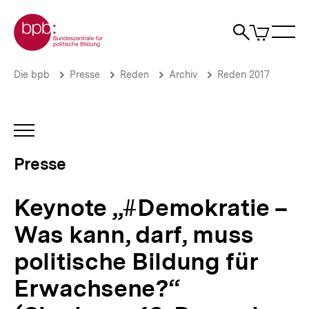
Direkt
Zur Startseite der bpb
zum
0
Artikel
Sho
Seiteninhalt
im
Naviga
Suche
springen
War
öffne
öffnen
öff
Pfadnavigation
Keynote
Brotkrümelnavigation
Die bpb
Presse
Reden
Archiv
Reden 2017
„#Demokratie
–
Was
kann,
INHALTSNAVIGATION
darf,
ÖFFNEN
muss
Presse
politische
Bildung
für
Keynote „#Demokratie –
Erwachsene?“
(Siegburg,
Was kann, darf, muss
12.
Dezember
politische Bildung für
2017)
|
Erwachsene?“
Presse
|