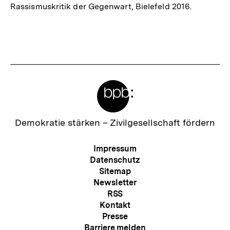
Rassismuskritik der Gegenwart, Bielefeld 2016.
Fussnoten
Meta-
Links
Zur
Demokratie stärken –
Zivilgesellschaft fördern
Startseite
der
Meta-
Impressum
bpb
Navigation
Datenschutz
Sitemap
Newsletter
RSS
Kontakt
Presse
Barriere melden