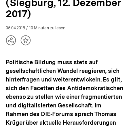
(Siegburg, 12. Dezember
bpb.de
2017)
05.04.2018
/ 10 Minuten zu lesen
Teilen
Inhalt
Optionen
merken
anzeigen
Politische Bildung muss stets auf
gesellschaftlichen Wandel reagieren, sich
hinterfragen und weiterentwickeln. Es gilt,
sich den Facetten des Antidemokratischen
ebenso zu stellen wie einer fragmentierten
und digitalisierten Gesellschaft. Im
Rahmen des DIE-Forums sprach Thomas
Krüger über aktuelle Herausforderungen