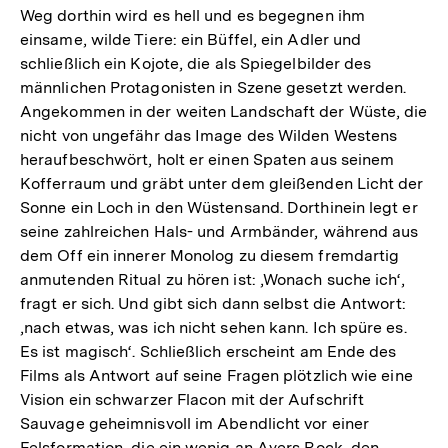
Weg dorthin wird es hell und es begegnen ihm
einsame, wilde Tiere: ein Büffel, ein Adler und
schließlich ein Kojote, die als Spiegelbilder des
männlichen Protagonisten in Szene gesetzt werden.
Angekommen in der weiten Landschaft der Wüste, die
nicht von ungefähr das Image des Wilden Westens
heraufbeschwört, holt er einen Spaten aus seinem
Kofferraum und gräbt unter dem gleißenden Licht der
Sonne ein Loch in den Wüstensand. Dorthinein legt er
seine zahlreichen Hals- und Armbänder, während aus
dem Off ein innerer Monolog zu diesem fremdartig
anmutenden Ritual zu hören ist: ‚Wonach suche ich‘,
fragt er sich. Und gibt sich dann selbst die Antwort:
‚nach etwas, was ich nicht sehen kann. Ich spüre es.
Es ist magisch‘. Schließlich erscheint am Ende des
Films als Antwort auf seine Fragen plötzlich wie eine
Vision ein schwarzer Flacon mit der Aufschrift
Sauvage geheimnisvoll im Abendlicht vor einer
Felsformation, die ein wenig an Ayers Rock, den