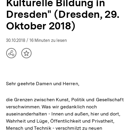
Kulturelle Bildung in
|
Presse
Dresden" (Dresden, 29.
|
bpb.de
Oktober 2018)
30.10.2018
/ 16 Minuten zu lesen
Teilen
Inhalt
Optionen
merken
anzeigen
Sehr geehrte Damen und Herren,
die Grenzen zwischen Kunst, Politik und Gesellschaft
verschwimmen. Was wir gedanklich noch
auseinanderhalten - Innen und außen, hier und dort,
Wahrheit und Lüge, Öffentlichkeit und Privatheit,
Mensch und Technik - verschmilzt zu neuen