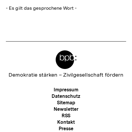
- Es gilt das gesprochene Wort -
Fussnoten
Meta-
Links
Zur
Demokratie stärken –
Zivilgesellschaft fördern
Startseite
der
Meta-
Impressum
bpb
Navigation
Datenschutz
Sitemap
Newsletter
RSS
Kontakt
Presse