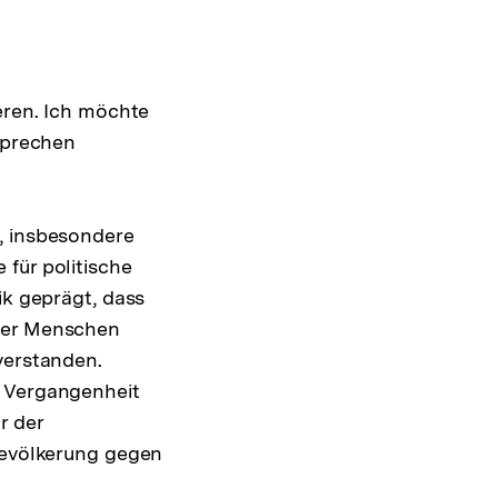
eren. Ich möchte
 sprechen
, insbesondere
für politische
ik geprägt, dass
 der Menschen
verstanden.
n Vergangenheit
r der
 Bevölkerung gegen