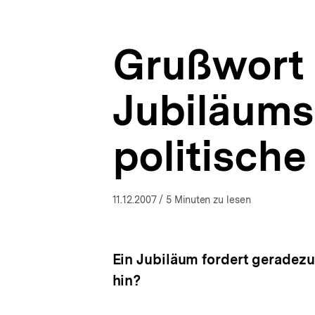
politische
a
ÖFFNEN
Bildung
t
Saarland
i
|
Grußwort a
o
Presse
n
|
bpb.de
Jubiläums 
politische
11.12.2007
/ 5 Minuten zu lesen
Ein Jubiläum fordert geradezu
hin?