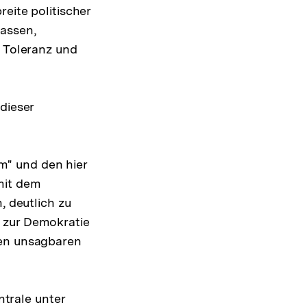
eite politischer
lassen,
, Toleranz und
dieser
m" und den hier
mit dem
, deutlich zu
 zur Demokratie
den unsagbaren
trale unter