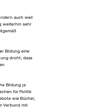
ondern auch weil
g weiterhin sehr
eitgemäß
er Bildung eine
tung droht; dass
sen
he Bildung ja
chen für Politik
ebote wie Bücher,
m Verbund mit