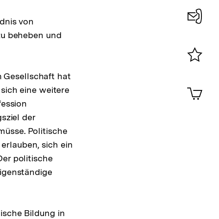
ndnis von
Konta
 zu beheben und
0
Merklist
 Gesellschaft hat
ansehen
0
Artik
 sich eine weitere
im
fession
Shop-
sziel der
Warenko
ansehen
müsse. Politische
erlauben, sich ein
er politische
eigenständige
ische Bildung in