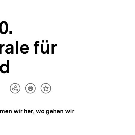
0.
ale für
nd
Artikel
Teilen
Inhalt
drucken
Optionen
merken
anzeigen
mmen wir her, wo gehen wir