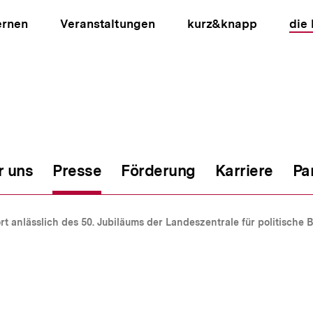
ernen
Veranstaltungen
kurz&knapp
die
r uns
Presse
Förderung
Karriere
Pa
ion
t anlässlich des 50. Jubiläums der Landeszentrale für politische 