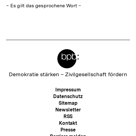
− Es gilt das gesprochene Wort −
Fussnoten
Meta-
Links
Zur
Demokratie stärken –
Zivilgesellschaft fördern
Startseite
der
Meta-
Impressum
bpb
Navigation
Datenschutz
Sitemap
Newsletter
RSS
Kontakt
Presse