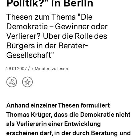
Politik?" in Berlin
Presse
|
Thesen zum Thema "Die
bpb.de
Demokratie – Gewinner oder
Verlierer? Über die Rolle des
Bürgers in der Berater-
Gesellschaft"
26.01.2007
/ 7 Minuten zu lesen
Teilen
Inhalt
Optionen
merken
anzeigen
Anhand einzelner Thesen formuliert
Thomas Krüger, dass die Demokratie nicht
als Verliererin einer Entwicklung
erscheinen darf, in der durch Beratung und