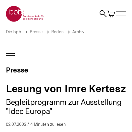
Direkt
Zur Startseite der bpb
zum
0
Artikel
Sho
Seiteninhalt
im
Naviga
Suche
springen
War
öffne
öffnen
öff
Pfadnavigation
Lesung
Brotkrümelnavigation
Die bpb
Presse
Reden
Archiv
von
Imre
Kertesz
|
INHALTSNAVIGATION
Presse
ÖFFNEN
|
Presse
bpb.de
Lesung von Imre Kertesz
Begleitprogramm zur Ausstellung
"Idee Europa"
02.07.2003
/ 4 Minuten zu lesen