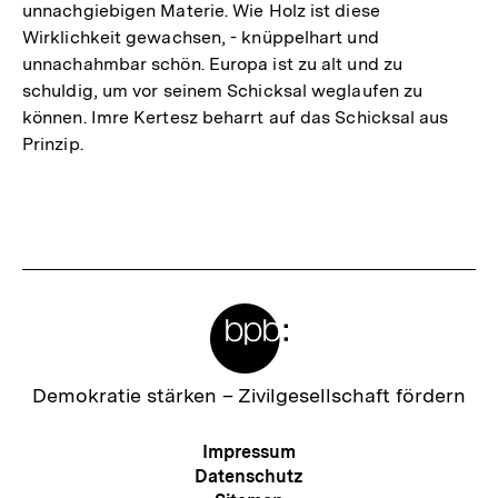
unnachgiebigen Materie. Wie Holz ist diese
Wirklichkeit gewachsen, - knüppelhart und
unnachahmbar schön. Europa ist zu alt und zu
schuldig, um vor seinem Schicksal weglaufen zu
können. Imre Kertesz beharrt auf das Schicksal aus
Prinzip.
Fussnoten
Meta-
Links
Zur
Demokratie stärken –
Zivilgesellschaft fördern
Startseite
der
Meta-
Impressum
bpb
Navigation
Datenschutz