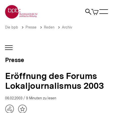
Direkt
Zur Startseite der bpb
zum
0
Artikel
Sho
Seiteninhalt
im
Naviga
Suche
springen
War
öffne
öffnen
öff
Pfadnavigation
Eröffnung
Brotkrümelnavigation
Die bpb
Presse
Reden
Archiv
des
Forums
Lokaljournalismus
2003
INHALTSNAVIGATION
|
ÖFFNEN
Presse
Presse
|
bpb.de
Eröffnung des Forums
Lokaljournalismus 2003
06.02.2003
/ 9 Minuten zu lesen
Teilen
Inhalt