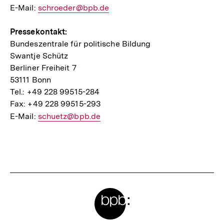
E-Mail:
E-
schroeder@bpb.de
Mail
Pressekontakt:
Link:
Bundeszentrale für politische Bildung
Swantje Schütz
Berliner Freiheit 7
53111 Bonn
Tel.: +49 228 99515-284
Fax: +49 228 99515-293
E-Mail:
E-
schuetz@bpb.de
Mail
Fussnoten
Link:
Meta-
Links