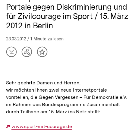
Portale gegen Diskriminierung und
für Zivilcourage im Sport / 15. März
2012 in Berlin
23.03.2012
/ 1 Minute zu lesen
Artikel
Teilen
Inhalt
herunterladen
Optionen
merken
anzeigen
Sehr geehrte Damen und Herren,
wir möchten Ihnen zwei neue Internetportale
vorstellen, die Gegen Vergessen – Für Demokratie e.V.
im Rahmen des Bundesprogramms Zusammenhalt
durch Teilhabe am 15. März ins Netz stellt:
Externer
www.sport-mit-courage.de
Link: