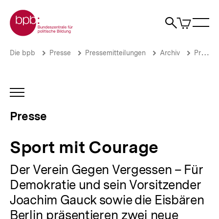
Direkt
Zur Startseite der bpb
zum
0
Artikel
Sho
Seiteninhalt
im
Naviga
Suche
springen
War
öffne
öffnen
öff
Pfadnavigation
Sport
Brotkrümelnavigation
Die bpb
Presse
Pressemitteilungen
Archiv
Pressemitteilungen 2012
mit
Courage
|
Presse
INHALTSNAVIGATION
|
ÖFFNEN
bpb.de
Presse
Sport mit Courage
Der Verein Gegen Vergessen – Für
Demokratie und sein Vorsitzender
Joachim Gauck sowie die Eisbären
Berlin präsentieren zwei neue