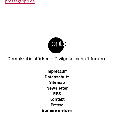
E-
presse@bpb.de
Mail
Link:
Fussnoten
Meta-
Links
Zur
Demokratie stärken –
Zivilgesellschaft fördern
Startseite
der
Meta-
Impressum
bpb
Navigation
Datenschutz
Sitemap
Newsletter
RSS
Kontakt
Presse
Barriere melden