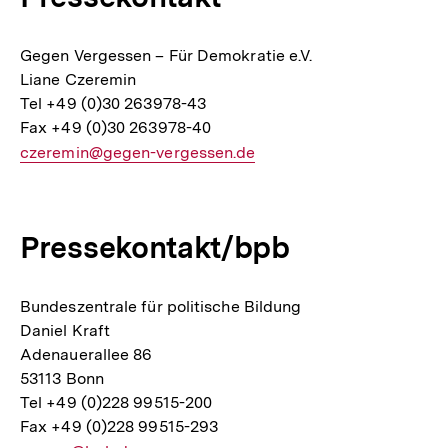
Gegen Vergessen – Für Demokratie e.V.
Liane Czeremin
Tel +49 (0)30 263978-43
Fax +49 (0)30 263978-40
E-
czeremin@gegen-vergessen.de
Mail
Link:
Pressekontakt/bpb
Bundeszentrale für politische Bildung
Daniel Kraft
Adenauerallee 86
53113 Bonn
Tel +49 (0)228 99515-200
Fax +49 (0)228 99515-293