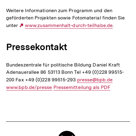
Weitere Informationen zum Programm und den
geförderten Projekten sowie Fotomaterial finden Sie
unter
Externer
www.zusammenhalt-durch-teilhabe.de
.
Link:
Pressekontakt
Bundeszentrale für politische Bildung Daniel Kraft
Adenauerallee 86 53113 Bonn Tel +49 (0)228 99515-
200 Fax +49 (0)228 99515-293
E-
presse@bpb.de
Interner
www.bpb.de/presse
Interner
Pressemitteilung als PDF
Mail
Link:
Link:
Link:
Fussnoten