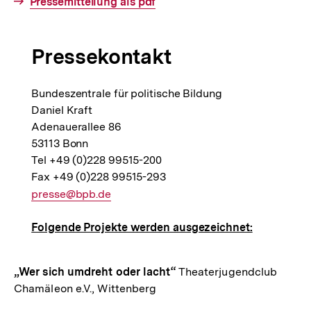
Interner
Pressemitteilung als pdf
Link:
Pressekontakt
Bundeszentrale für politische Bildung
Daniel Kraft
Adenauerallee 86
53113 Bonn
Tel +49 (0)228 99515-200
Fax +49 (0)228 99515-293
E-
presse@bpb.de
Mail
Folgende Projekte werden ausgezeichnet:
Link:
„Wer sich umdreht oder lacht“
Theaterjugendclub
Chamäleon e.V., Wittenberg